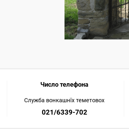
Число телефона
Служба вонкашнїх теметовох
021/6339-702