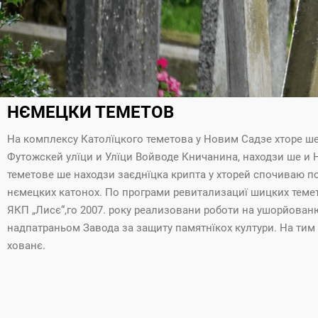
НЄМЕЦКИ ТЕМЕТОВ
На комплексу Католїцкого теметова у Новим Садзе хторе ше
Футожскей улїци и Улїци Войводе Кничанина, находзи ше и 
теметове ше находзи заєднїцка крипта у хторей спочиваю п
нємецких катонох. По програми ревитализациї шицких теме
ЯКП „Лисє“,го 2007. року реализовани роботи на ушорйован
надпатраньом Завода за защиту памятнїкох култури. На тим
хованє.