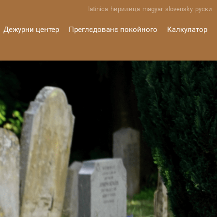
latinica
ћирилица
magyar
slovensky
руски
Дежурни центер
Преглєдованє покойного
Калкулатор