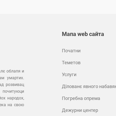
Мапа web сайта
Початни
Теметов
алє облапя и
Услуги
ам умартих.
ад розвивац
Дїлованє явного набавя
 почитуюци
ох народох,
Погребна опрема
ека на свою
Дежурни центер