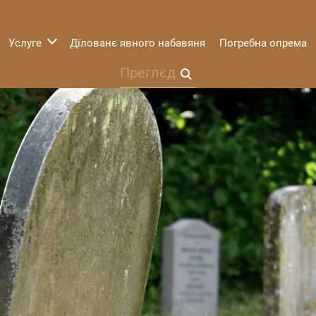
Услуге
Дїлованє явного набавяня
Погребна опрема