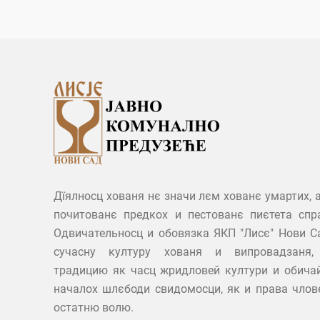
Дїялносц хованя нє значи лєм хованє умартих, 
почитованє предкох и пестованє пиєтета спр
Одвичательносц и обовязка ЯКП "Лисє" Нови С
сучасну културу хованя и випровадзаня,
традицию як часц жридловей култури и обичай
началох шлєбоди свидомосци, як и права члов
остатню волю.