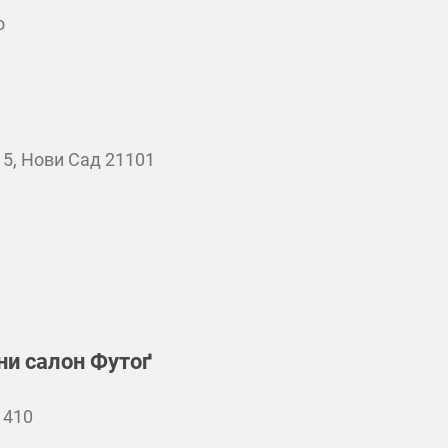
о
5, Нови Сад 21101
ни салон Футоґ
1410