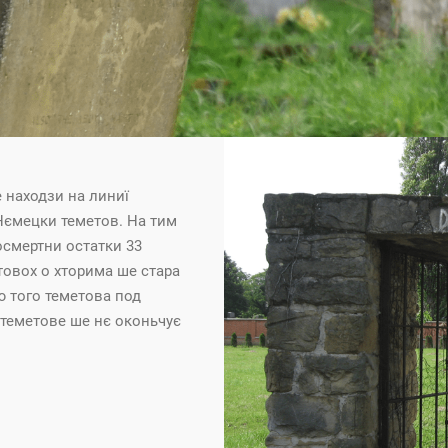
 находзи на линиї
Нємецки теметов. На тим
осмертни остатки 33
товох о хторима ше стара
ю того теметова под
 теметове ше нє оконьчує