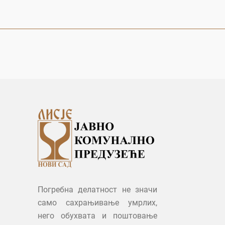
Погребна делатност не значи
само сахрањивање умрлих,
него обухвата и поштовање