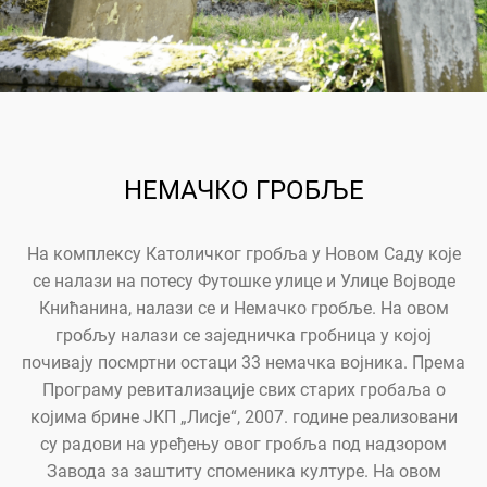
НЕМАЧКО ГРОБЉЕ
На комплексу Католичког гробља у Новом Саду које
се налази на потесу Футошке улице и Улице Војводе
Книћанина, налази се и Немачко гробље. На овом
гробљу налази се заједничка гробница у којој
почивају посмртни остаци 33 немачка војника. Према
Програму ревитализације свих старих гробаља о
којима брине ЈКП „Лисје“, 2007. године реализовани
су радови на уређењу овог гробља под надзором
Завода за заштиту споменика културе. На овом