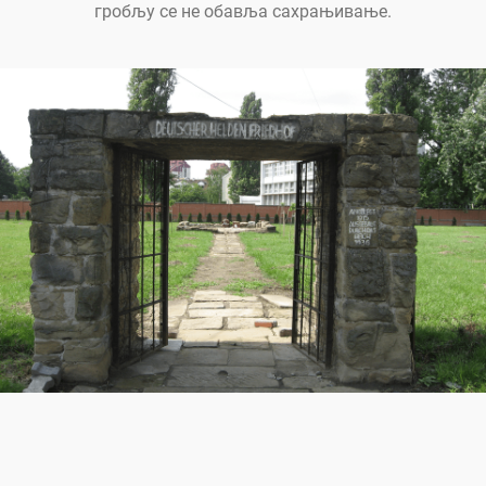
гробљу се не обавља сахрањивање.