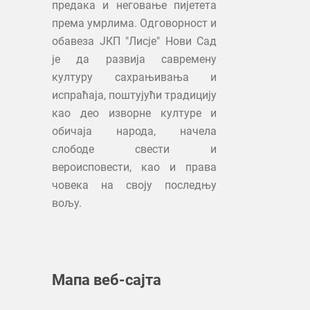
предака и неговање пијетета
према умрлима. Одговорност и
обавеза ЈКП "Лисје" Нови Сад
је да развија савремену
културу сахрањивања и
испраћаја, поштујући традицију
као део изворне културе и
обичаја народа, начела
слободе свести и
вероисповести, као и права
човека на своју последњу
вољу.
Мапа веб-сајта