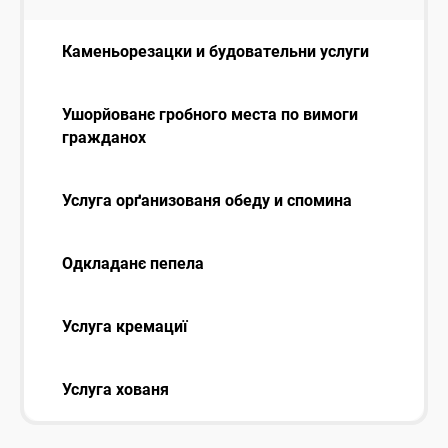
Каменьорезацки и будовательни услуги
Ушорйованє гробного места по вимоги
гражданох
Услуга орґанизованя обеду и спомина
Одкладанє пепела
Услуга кремациї
Услуга хованя