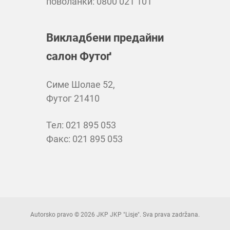
поволанки: 0800 021 101
Викладбени предайни
салон Футоґ
Симе Шолае 52,
Футог 21410
Teл: 021 895 053
Факс: 021 895 053
Autorsko pravo © 2026 JKP JKP "Lisje". Sva prava zadržana.