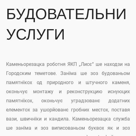
БУДОВАТЕЛЬНИ
УСЛУГИ
Каменьорезацка роботня ЯКП „Лисє“ ше находзи на
Городским теметове. Занїма ше зоз будованьом
памятнїкох од природного и штучного каменя,
оконьчує монтажу и реконструкцию иснуюцих
памятнїкох, оконьчує уградзованє додатних
елементох за ушорйованє гробних местох, поставя
вази, швичнїки и кандила. Каменьорезацка служба
ше занїма и зоз виписованьом буквох як и зоз