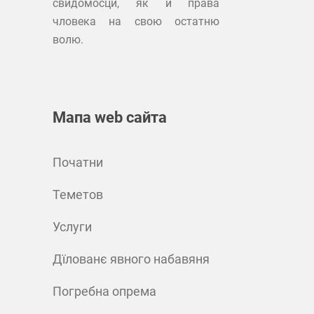
свидомосци, як и права
чловека на свою остатню
волю.
Мапа web сайта
Початни
Теметов
Услуги
Дїлованє явного набавяня
Погребна опрема