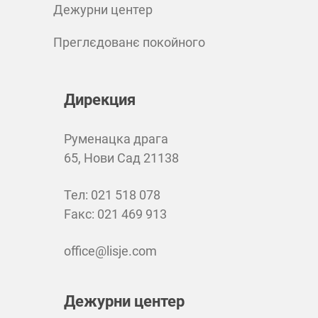
Дежурни центер
Преглєдованє покойного
Дирекция
Руменацка драга
65, Нови Сад 21138
Teл: 021 518 078
Faкс: 021 469 913
office@lisje.com
Дежурни центер