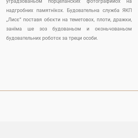
уградзованьом порцеланских фотоґрафийох на
надгробних памятнїкох. Будовательна служба ЯКП
„Лисє“ поставя обєкти на теметовох, плоти, дражки,
занїма ше зоз будованьом и оконьчованьом
будовательних роботох за треци особи.