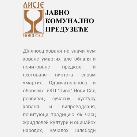
Дїялносц хованя нє значи лєм
хованє умартих, алє облапя и
почитованє предкох и
пестованє пиєтета спрам
умартих. Одвичательносц и
обовязка ЯКП "Лисє" Нови Сад
розвивац сучасну културу
хованя и випровадзаня,
почитуюци традицию як часц
жридловей култури и обичайох
народох, началох шлєбоди