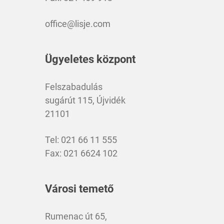
office@lisje.com
Ügyeletes központ
Felszabadulás
sugárút 115, Újvidék
21101
Tel: 021 66 11 555
Fax: 021 6624 102
Városi temető
Rumenac út 65,