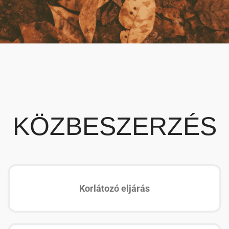
KÖZBESZERZÉS
Korlátozó eljárás