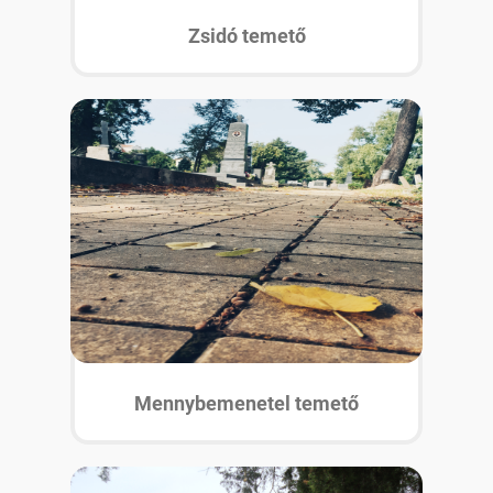
Zsidó temető
Mennybemenetel temető