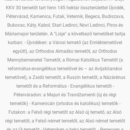
KKV 30 temetőt tart fenn 145 hektár összterülettel Újvidék,
Pétervárad, Kamenica, Futak, Veternik, Begecs, Budiszava,
Bukovac, Káty, Kabol, Stari Ledinci, Novi Ledinci, Piros és
Máriamajor területén. A "Lisje" a következő temetőket tartja
karban: - Újvidéken: a Városi temető (az Emléktemetővel
együtt), az Orthodox Almaško temetőt, az Orthodox
Mennybemenetel Temetőt, a Római Katolikus Temetőt (a
református-evangélikus temetővel és – az Avijatičarskoi
temetővel), a Zsidó temetőt, a Ruszin temetőt, a Názárénus
temetőt és a Református - Evangélikus temetőt -
Péterváradon: a Majuri és Trandžamenti (új és régi
temetők) - Kamenicán (ortodox és katolikus) temetők -
Futakon: a Felső régi temetőt az Alsó új temető, az Alsó
régi temetőt, a Felső német temetőt, az Alsó német temetőt
és az Új temetőt - Veterniken a helyi temetőt, - Begecsen a