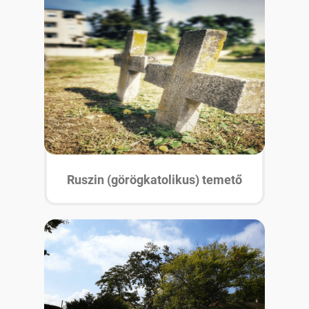
Ruszin (görögkatolikus) temető