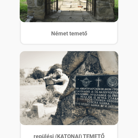
Német temető
repülési (KATONAI) TEMETŐ