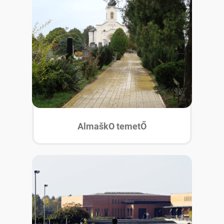
AlmaškO temetŐ