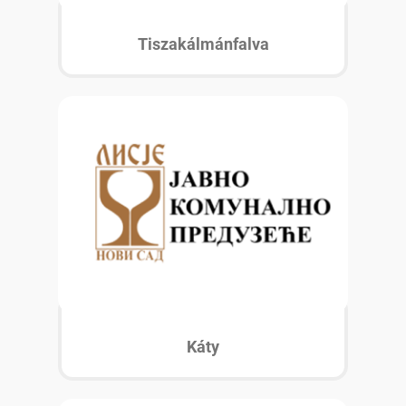
Tiszakálmánfalva
Káty