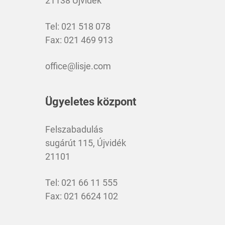
21138 Újvidék
Tel: 021 518 078
Fax: 021 469 913
office@lisje.com
Ügyeletes központ
Felszabadulás
sugárút 115, Újvidék
21101
Tel: 021 66 11 555
Fax: 021 6624 102