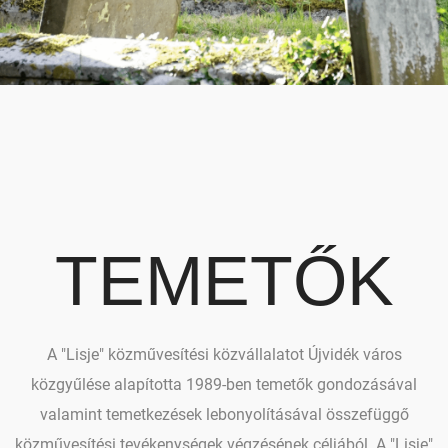
TEMETŐK
A "Lisje" közművesítési közvállalatot Újvidék város
közgyűlése alapította 1989-ben temetők gondozásával
valamint temetkezések lebonyolításával összefüggő
közművesítési tevékenységek végzésének céljából. A "Lisje"