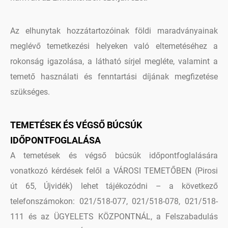
Az elhunytak hozzátartozóinak földi maradványainak
meglévő temetkezési helyeken való eltemetéséhez a
rokonság igazolása, a látható sírjel megléte, valamint a
temető használati és fenntartási díjának megfizetése
szükséges.
TEMETÉSEK ÉS VÉGSŐ BÚCSÚK
IDŐPONTFOGLALÁSA
A temetések és végső búcsúk időpontfoglalására
vonatkozó kérdések felől a VÁROSI TEMETŐBEN (Pirosi
út 65, Újvidék) lehet tájékozódni – a következő
telefonszámokon: 021/518-077, 021/518-078, 021/518-
111 és az ÜGYELETS KÖZPONTNÁL, a Felszabadulás