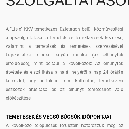
SZOLGÁLTATÁSO
A "Lisje" KKV temetkezési üzletágon belüli közművesítési
alapszolgáltatásai a temetők és temetkezések kezelése,
valamint a temetések és temetések szervezésével
kapcsolatos minden egyéb munka (az elhunytak
elföldelése), mint péltául a következők: Az elhunytak
átvétele és elszállítása a halál helyéről a nap 24 óráján
keresztül, úgy belföldön mint külföldön, temetkezési
eszközök árusítása és az elhunyt temetéshez való
előkészítése.
TEMETÉSEK ÉS VÉGSŐ BÚCSÚK IDŐPONTJAI
A következő települések területein határozzuk meg az