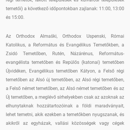
temetői) a következő időpontokban zajlanak: 11:00, 13:00
és 15:00.
Az Orthodox Almaški, Orthodox Uspenski, Római
Katolikus, a Református és Evangélikus Temetőkben, a
Zsidó Temetőben, Rutén, Názárénus, Református-
evangélista temetőben és Repülős (katonai) temetőben
Újvidéken, Evangélikus temetőben Kátyon, a Felső régi
temetőben az Alsó új temetőben, az Alsó régi temetőben,
a Felső német temetőben, az Alsó német temetőben és az
Új temetőben, a meglévő sírhelyekben csak az azoknak az
elhunytaknak hozzátartozóinak a földi maradványait,
lehet temetni, akik ezekben a temetőkben nyugszanak, és
akikről az egyházak, vallási közösségek vagy cégek