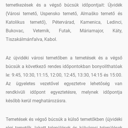
temetkezések és a végső búcsúk időpontjait: Újvidék
(Városi temető, Uspensko temető, Almaško temető és
Katolikus temető), Pétervárad, Kamenica, Ledinci,
Bukovac, Veternik, Futak, Máriamajor, Káty,
Tiszakálmánfalva, Kabol.
Az újvidéki városi temetőben a temetések és a végső
búcsúk a következő rendes időpontokban bonyolíthatóak
le: 9:45, 10:30, 11:15, 12:00, 12:45, 13:30, 14:15 és 15:00.
Az ügyeletes vezetővel egyeztetve lehetőség van
rendkívüli időpont egyeztetésre, melynek időpontja
később kerül meghatározásra.
Temetések és végső búcsúk a külső temetőkben (újvidéki
régi temetők, lakott települések és külvárosi települések