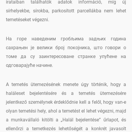
irataiban találhatók adatok információ, míg új
sírhelyekbe, sírokba, parkosított parcellákba nem lehet
temetéseket végezni.
На горе наведеним гробљима задњих година
сахрањен је велики број покојника, што говори о
томе да су заинтересоване странке упућене на
одговарајуће начине.
A temetés ütemezésének menete úgy történik, hogy a
haláleset bejelentésére és a temetés ütemezésére
jelentkező személynek érdeklődnie kell a felől, hogy van-e
olyan temetési hely, ahol a temetést el lehet végezni, majd
a munkavállaló kitölti a „Halál bejelentése” űrlapot, és
ellenőrzi a temetkezés lehetőségét a konkrét javasolt