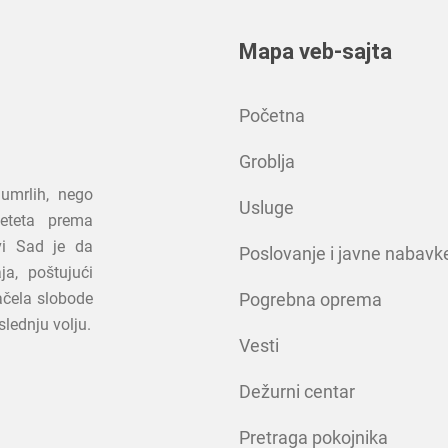
Mapa veb-sajta
Početna
Groblja
umrlih, nego
Usluge
jeteta prema
vi Sad je da
Poslovanje i javne nabavk
ja, poštujući
načela slobode
Pogrebna oprema
slednju volju.
Vesti
Dežurni centar
Pretraga pokojnika