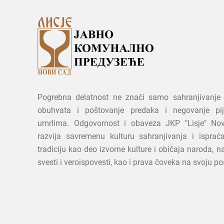
Pogrebna delatnost ne znači samo sahranjivanje 
obuhvata i poštovanje predaka i negovanje pi
umrlima. Odgovornost i obaveza JKP "Lisje" No
razvija savremenu kulturu sahranjivanja i ispraća
tradiciju kao deo izvorne kulture i običaja naroda, 
svesti i veroispovesti, kao i prava čoveka na svoju po