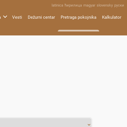
latinica
ћирилица
magyar
slovensky
руски
a
Vesti
Dežurni centar
Pretraga pokojnika
Kalkulator