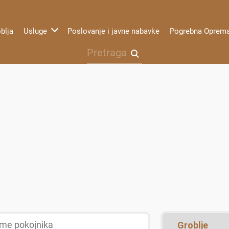
blja
Usluge
Poslovanje i javne nabavke
Pogrebna Oprem