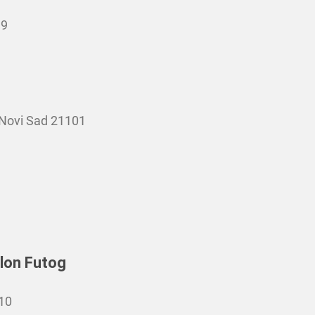
19
 Novi Sad 21101
alon Futog
410