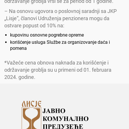
održavanje groblja vrši se za period od 1 godine.
– Na osnovu ugovora o poslovnoj saradnji sa JKP
„Lisje“, članovi Udruženja penzionera mogu da
ostvare popust od 10% na:
kupovinu osnovne pogrebne opreme
korišćenje usluga Službe za organizovanje daća i
pomena
*Važeće cena obnova naknada za korišćenje i
održavanje groblja su u primeni od 01. februara
2024. godine.