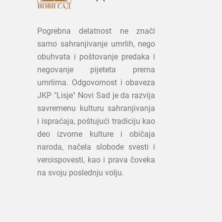
Pogrebna delatnost ne znači
samo sahranjivanje umrlih, nego
obuhvata i poštovanje predaka i
negovanje pijeteta prema
umrlima. Odgovornost i obaveza
JKP "Lisje" Novi Sad je da razvija
savremenu kulturu sahranjivanja
i ispraćaja, poštujući tradiciju kao
deo izvorne kulture i običaja
naroda, načela slobode svesti i
veroispovesti, kao i prava čoveka
na svoju poslednju volju.