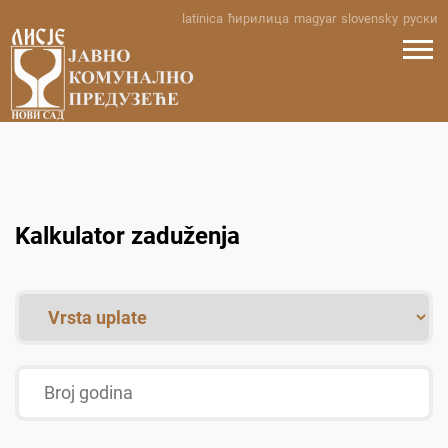
Skip
latinica
ћирилица
magyar
slovensky
руски
to
content
Kalkulator zaduženja