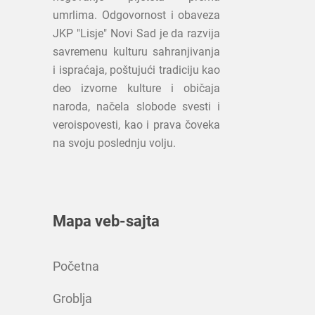
umrlima. Odgovornost i obaveza
JKP "Lisje" Novi Sad je da razvija
savremenu kulturu sahranjivanja
i ispraćaja, poštujući tradiciju kao
deo izvorne kulture i običaja
naroda, načela slobode svesti i
veroispovesti, kao i prava čoveka
na svoju poslednju volju.
Mapa veb-sajta
Početna
Groblja