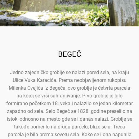
BEGEČ
Jedno zajedničko groblje se nalazi pored sela, na kraju
Ulice Vuka Karacića. Prema neobjavljenom rukopisu
Milenka Cvejića iz Begeča, ovo groblje je četvrta parcela
na kojoj se vrši sahranjivanje. Prvo groblje je bilo
formirano početkom 18. veka i nalazilo se jedan kilometar
zapadno od sela. Selo Begeč se 1828. godine preselilo na
istok, odnosno na mesto gde se i danas nalazi. Groblje se
takođe pomerilo na drugu parcelu, bliže selu. Treća
parcela je bila prema severu sela. Kako se i ona napunila