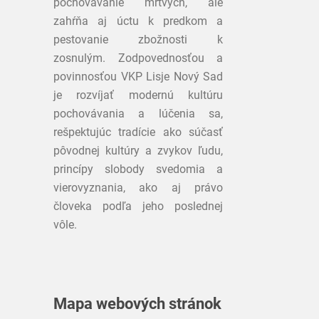
pochovávanie mŕtvych, ale
zahŕňa aj úctu k predkom a
pestovanie zbožnosti k
zosnulým. Zodpovednosťou a
povinnosťou VKP Lisje Nový Sad
je rozvíjať modernú kultúru
pochovávania a lúčenia sa,
rešpektujúc tradície ako súčasť
pôvodnej kultúry a zvykov ľudu,
princípy slobody svedomia a
vierovyznania, ako aj právo
človeka podľa jeho poslednej
vôle.
Mapa webových stránok