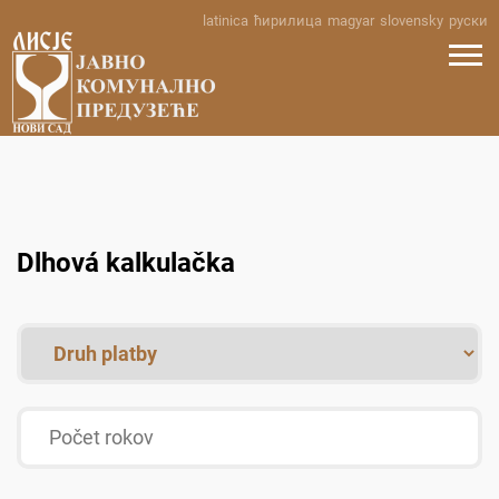
Skip
latinica
ћирилица
magyar
slovensky
руски
to
content
Dlhová kalkulačka