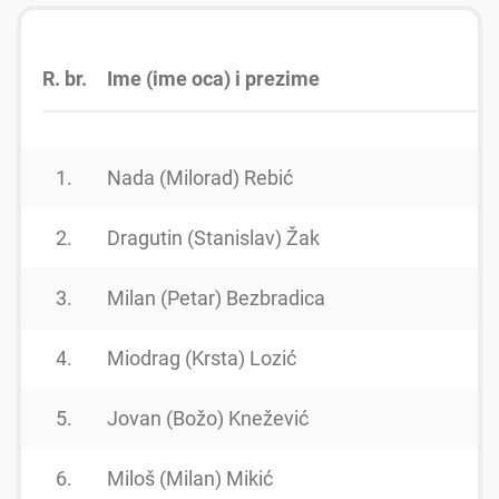
R. br.
Ime (ime oca) i prezime
1.
Nada (Milorad) Rebić
2.
Dragutin (Stanislav) Žak
3.
Milan (Petar) Bezbradica
4.
Miodrag (Krsta) Lozić
5.
Jovan (Božo) Knežević
6.
Miloš (Milan) Mikić