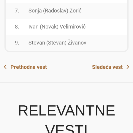
7.
Sonja (Radoslav) Zorić
8.
Ivan (Novak) Velimirović
9.
Stevan (Stevan) Živanov
Prethodna vest
Sledeća vest
RELEVANTNE
VESTI