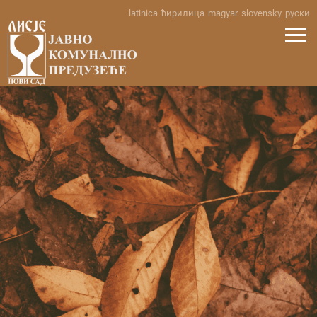
Skip
latinica
ћирилица
magyar
slovensky
руски
to
content