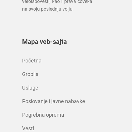
veroispovesti, kao i prava čoveka
na svoju poslednju volju.
Mapa veb-sajta
Početna
Groblja
Usluge
Poslovanje i javne nabavke
Pogrebna oprema
Vesti