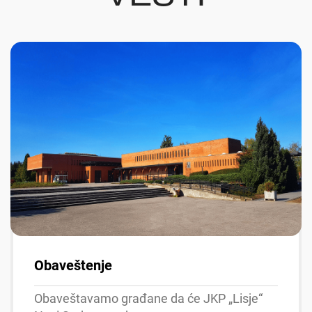
Obaveštenje
Obaveštavamo građane da će JKP „Lisje“