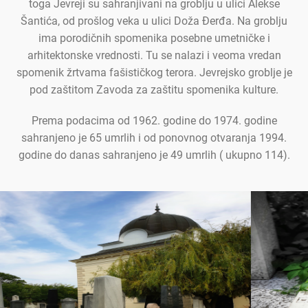
toga Jevreji su sahranjivani na groblju u ulici Alekse
Šantića, od prošlog veka u ulici Doža Đerđa. Na groblju
ima porodičnih spomenika posebne umetničke i
arhitektonske vrednosti. Tu se nalazi i veoma vredan
spomenik žrtvama fašističkog terora. Jevrejsko groblje je
pod zaštitom Zavoda za zaštitu spomenika kulture.
Prema podacima od 1962. godine do 1974. godine
sahranjeno je 65 umrlih i od ponovnog otvaranja 1994.
godine do danas sahranjeno je 49 umrlih ( ukupno 114).