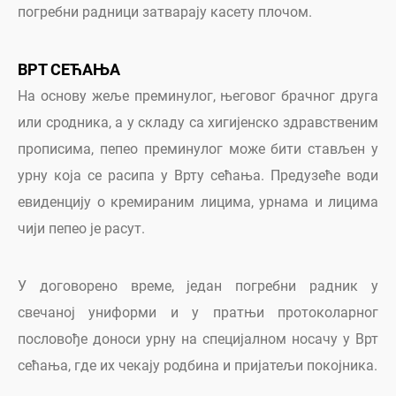
погребни радници затварају касету плочом.
ВРТ СЕЋАЊА
На основу жеље преминулог, његовог брачног друга
или сродника, а у складу са хигијенско здравственим
прописима, пепео преминулог може бити стављен у
урну која се расипа у Врту сећања. Предузеће води
евиденцију о кремираним лицима, урнама и лицима
чији пепео је расут.
У договорено време, један погребни радник у
свечаној униформи и у пратњи протоколарног
пословође доноси урну на специјалном носачу у Врт
сећања, где их чекају родбина и пријатељи покојника.