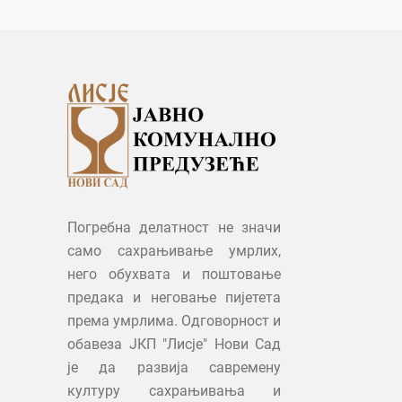
Погребна делатност не значи
само сахрањивање умрлих,
него обухвата и поштовање
предака и неговање пијетета
према умрлима. Одговорност и
обавеза ЈКП "Лисје" Нови Сад
је да развија савремену
културу сахрањивања и