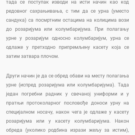
тада се поступак изводи на исти начин као код
редовног сахрањивања, с тим да се урна (уместо
сандука) са посмртним остацима на колицима вози
до розаријума или колумбаријума. При полагању
урне у розаријум односно колумбаријум, урна се
одлаже у претходно припремљену касету која се
затим затвара плочом.
Други начин је да се обред обави на месту полагања
урне (испред розаријума или колумбаријума). Тада
један погребни радник у свечаној униформи и у
пратњи протоколарног пословође доноси урну на
специјалном носачу, након чега је одлаже у касету
розаријума или у касету колумбаријума. Након
обреда (уколико родбина изрази жељу за истим),