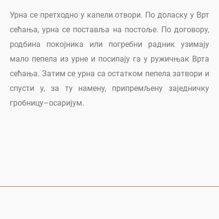
Урна се претходно у капели отвори. По доласку у Врт
сећања, урна се поставља на постоље. По договору,
родбина покојника или погребни радник узимају
мало пепела из урне и посипају га у ружичњак Врта
сећања. Затим се урна са остатком пепела затвори и
спусти у, за ту намену, припремљену заједничку
гробницу–осаријум.