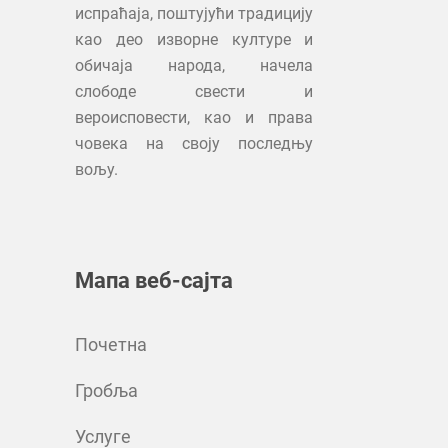
испраћаја, поштујући традицију
као део изворне културе и
обичаја народа, начела
слободе свести и
вероисповести, као и права
човека на своју последњу
вољу.
Мапа веб-сајта
Почетна
Гробља
Услуге