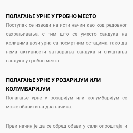
ПОЛАГАЊЕ УРНЕ У ГРОБНО МЕСТО
Поступак се изводи на исти начин као код редовног
сахрањивања, с тим што се уместо сандука на
колицима вози урна са посмртним остацима, тако да
нема активности затварања сандука и спуштања
сандука у гробно место.
ПОЛАГАЊЕ УРНЕ У РОЗАРИЈУМ ИЛИ
КОЛУМБАРИЈУМ
Полагање урне у розаријум или колумбаријум се
може обавити на два начина:
Први начин је да се обред обави у сали опроштаја и