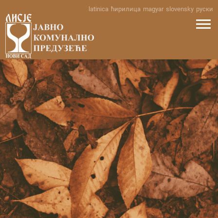
Skip
latinica
ћирилица
magyar
slovensky
руски
to
content