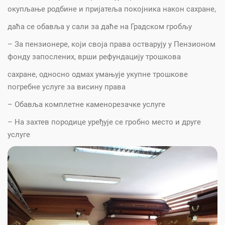
окупљање родбине и пријатеља покојника након сахране,
даћа се обавља у сали за даће на Градском гробљу
– За пензионере, који своја права остварују у Пензионом
фонду запослених, врши рефундацију трошкова
сахране, односно одмах умањује укупне трошкове
погребне услуге за висину права
– Обавља комплетне каменорезачке услуге
– На захтев породице уређује се гробно место и друге
услуге