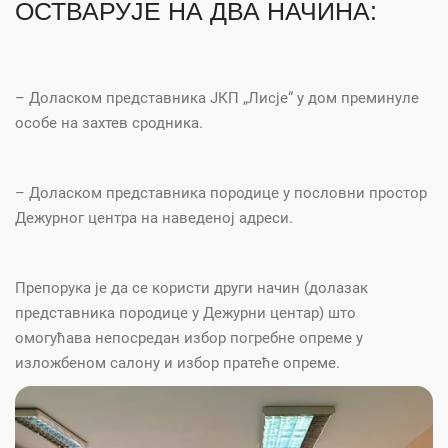
ОСТВАРУЈЕ НА ДВА НАЧИНА:
– Доласком представника ЈКП „Лисје“ у дом преминуле
особе на захтев сродника.
– Доласком представника породице у пословни простор
Дежурног центра на наведеној адреси.
Препорука је да се користи други начин (долазак
представника породице у Дежурни центар) што
омогућава непосредан избор погребне опреме у
изложбеном салону и избор пратеће опреме.