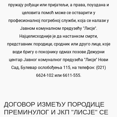
пружају рођаци или пријатељи, а права, поуздана и
целовита помоћ може се остварити у
професионалној погребној служби, која се налази у
Јавном комуналном предузећу "Лисје".
Најцелисходније је да настанком смрти,
представник породице, сродник или друго лице, које
води бригу о покојнику одмах позове Дежурни
центар Јавног комуналног предузећа "Лисје" Нови
Сад, Булевар ослобођења 115, на телефон: (021)
6624-102 или 6611-555.
ДОГОВОР ИЗМЕЂУ ПОРОДИЦЕ
ПРЕМИНУЛОГ И ЈКП "ЛИСЈЕ" СЕ