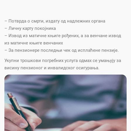
– Потврда о смрти, издату од надлежних органа
– Личну карту покојника
– Извод из матичне књиге рођених, а за венчане извод
из матичне књиге венчаних
– За пензионере последњи чек од исплаћене пензије.
Укупни трошкови погребних услуга одмах се умањују за
висину пензионог и инвалидског осигурања.