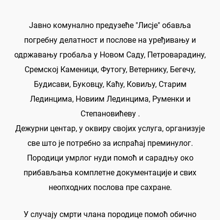
Јавно комунално предузеће "Лисје" обавља
погребну делатност и послове на уређивању и
одржавању гробаља у Новом Саду, Петроварадину,
Сремској Каменици, Футогу, Ветернику, Бегечу,
Будисави, Буковцу, Каћу, Ковиљу, Старим
Лединцима, Новиим Лединцима, Руменки и
Степановићеву .
Дежурни центар, у оквиру својих услуга, организује
све што је потребно за испраћај преминулог.
Породици умрлог нуди помоћ и сарадњу око
прибављања комплетне документације и свих
неопходних послова пре сахране.
У случају смрти члана породице помоћ обично