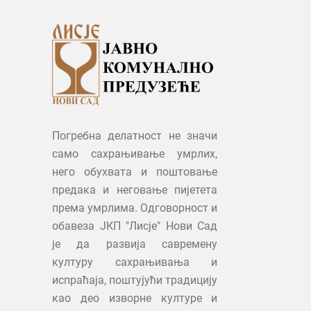
Погребна делатност не значи
само сахрањивање умрлих,
него обухвата и поштовање
предака и неговање пијетета
према умрлима. Одговорност и
обавеза ЈКП "Лисје" Нови Сад
је да развија савремену
културу сахрањивања и
испраћаја, поштујући традицију
као део изворне културе и