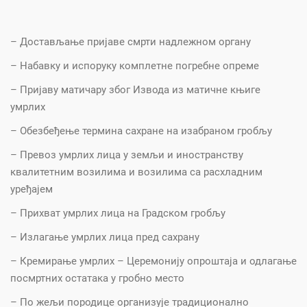
– Достављање пријаве смрти надлежном органу
– Набавку и испоруку комплетне погребне опреме
– Пријаву матичару због Извода из матичне књиге
умрлих
– Обезбеђење термина сахране на изабраном гробљу
– Превоз умрлих лица у земљи и иностранству
квалитетним возилима и возилима са расхладним
уређајем
– Прихват умрлих лица на Градском гробљу
– Излагање умрлих лица пред сахрану
– Кремирање умрлих – Церемонију опроштаја и одлагање
посмртних остатака у гробно место
– По жељи породице организује традиционално