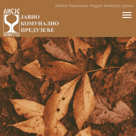
Skip
latinica
ћирилица
magyar
slovensky
руски
to
content