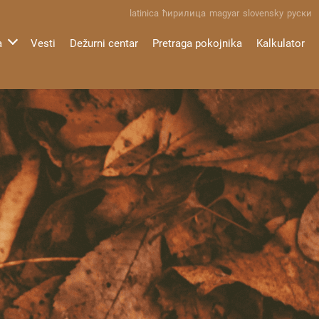
latinica
ћирилица
magyar
slovensky
руски
a
Vesti
Dežurni centar
Pretraga pokojnika
Kalkulator