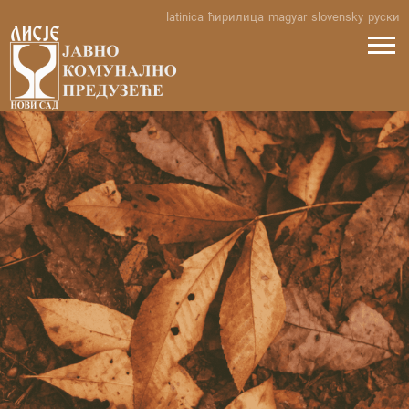
Skip
latinica
ћирилица
magyar
slovensky
руски
to
content