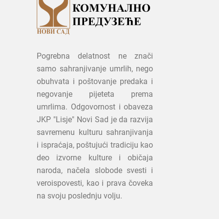
Pogrebna delatnost ne znači
samo sahranjivanje umrlih, nego
obuhvata i poštovanje predaka i
negovanje pijeteta prema
umrlima. Odgovornost i obaveza
JKP "Lisje" Novi Sad je da razvija
savremenu kulturu sahranjivanja
i ispraćaja, poštujući tradiciju kao
deo izvorne kulture i običaja
naroda, načela slobode svesti i
veroispovesti, kao i prava čoveka
na svoju poslednju volju.