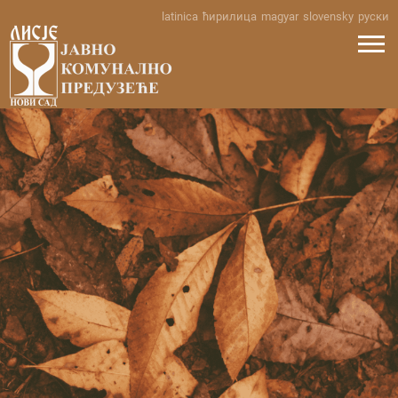
Skip
latinica
ћирилица
magyar
slovensky
руски
to
content