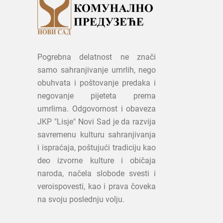
Pogrebna delatnost ne znači
samo sahranjivanje umrlih, nego
obuhvata i poštovanje predaka i
negovanje pijeteta prema
umrlima. Odgovornost i obaveza
JKP "Lisje" Novi Sad je da razvija
savremenu kulturu sahranjivanja
i ispraćaja, poštujući tradiciju kao
deo izvorne kulture i običaja
naroda, načela slobode svesti i
veroispovesti, kao i prava čoveka
na svoju poslednju volju.