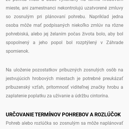
mieste, ani zamestnanci nekontrolujú uzatvorené zmluvy
so zosnulým pri plánovaní pohrebu. Napríklad jedna
osoba môže mať podpísaných niekoľko zmlúv na rôzne
pohrebiská, alebo jej želaním počas života bolo, aby bol
spopolnený a jeho popol bol rozptýlený v Záhrade
spomienok.
Na uloženie pozostatkov príbuzných zosnulých osôb na
jestvujúcich hrobových miestach je potrebné preukázať
príbuzenský vzťah, prítomnosť viditeľnej značky hrobu a
zaplatenie poplatku za užívanie a údržbu cintorína.
URČOVANIE TERMÍNOV POHREBOV A ROZLÚČOK
Pohreb alebo rozlúčka so zosnulým sa môže naplánovať