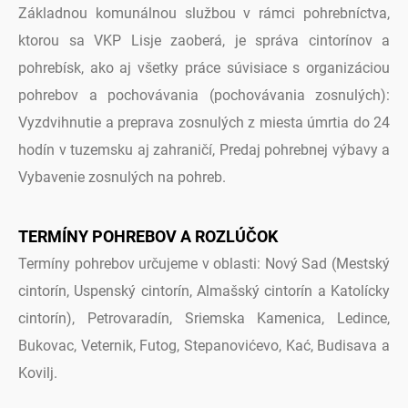
Základnou komunálnou službou v rámci pohrebníctva,
ktorou sa VKP Lisje zaoberá, je správa cintorínov a
pohrebísk, ako aj všetky práce súvisiace s organizáciou
pohrebov a pochovávania (pochovávania zosnulých):
Vyzdvihnutie a preprava zosnulých z miesta úmrtia do 24
hodín v tuzemsku aj zahraničí, Predaj pohrebnej výbavy a
Vybavenie zosnulých na pohreb.
TERMÍNY POHREBOV A ROZLÚČOK
Termíny pohrebov určujeme v oblasti: Nový Sad (Mestský
cintorín, Uspenský cintorín, Almašský cintorín a Katolícky
cintorín), Petrovaradín, Sriemska Kamenica, Ledince,
Bukovac, Veternik, Futog, Stepanovićevo, Kać, Budisava a
Kovilj.