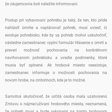
že záujemcovia boli náležite informovaní.
Postup pri vybavovaní pohrebu je taký, že ten, kto príde
nahlásiť úmrtie a naplánovať pohreb, musí uviesť, či
existuje pohrebisko, kde by sa pohreb mohol uskutočniť,
následne zamestnanec vyplní formulár Hlásenie o úmrtí a
preverí možnosť pochovania na konkrétnom
navrhovanom pohrebisku a uvedie podmienky, ktoré
musia byť splnené. Ak hrobové miesto neexistuje,
zamestnanec informuje o možnosti pochovania na
novom hrobe, na cintorínoch, kde je to možné.
Samotná skutočnosť, že určitá osoba mala uzatvorenú
Zmluvu o nájme/užívaní hrobového miesta, neznamená,
že pohreb musí a bude vykonaný na tomto hrobovom