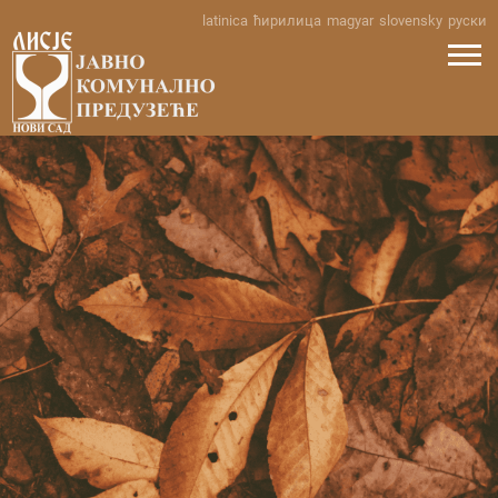
Skip
latinica
ћирилица
magyar
slovensky
руски
to
content