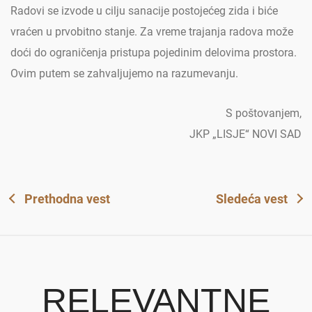
Radovi se izvode u cilju sanacije postojećeg zida i biće
vraćen u prvobitno stanje. Za vreme trajanja radova može
doći do ograničenja pristupa pojedinim delovima prostora.
Ovim putem se zahvaljujemo na razumevanju.
S poštovanjem,
JKP „LISJE“ NOVI SAD
Prethodna vest
Sledeća vest
RELEVANTNE