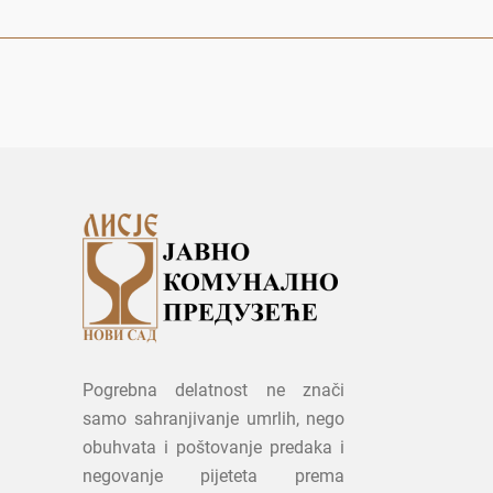
Pogrebna delatnost ne znači
samo sahranjivanje umrlih, nego
obuhvata i poštovanje predaka i
negovanje pijeteta prema