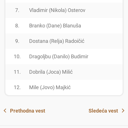
7.
Vladimir (Nikola) Osterov
8.
Branko (Dane) Blanuša
9.
Dostana (Relja) Radoičić
10.
Dragoljbu (Danilo) Budimir
11.
Dobrila (Joca) Milić
12.
Mile (Jovo) Majkić
Prethodna vest
Sledeća vest