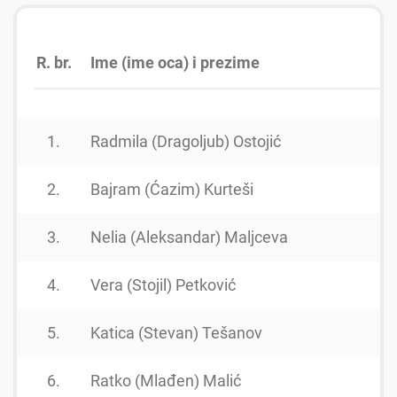
R. br.
Ime (ime oca) i prezime
1.
Radmila (Dragoljub) Ostojić
2.
Bajram (Ćazim) Kurteši
3.
Nelia (Aleksandar) Maljceva
4.
Vera (Stojil) Petković
5.
Katica (Stevan) Tešanov
6.
Ratko (Mlađen) Malić