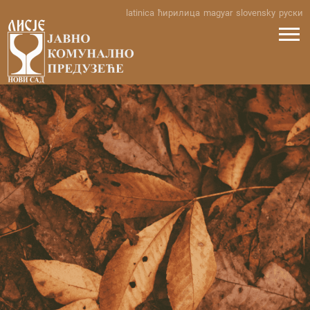
Skip
latinica
ћирилица
magyar
slovensky
руски
to
content