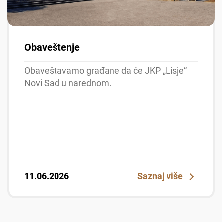
Obaveštenje
Obaveštavamo građane da će JKP „Lisje“
Novi Sad u narednom.
11.06.2026
Saznaj više