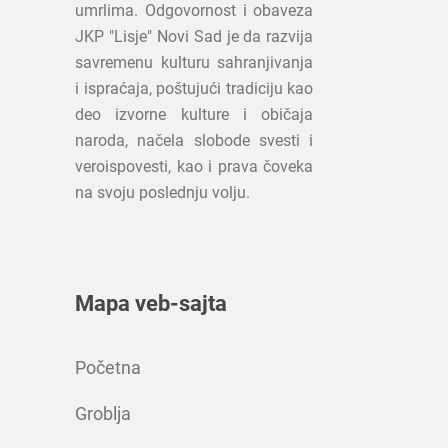
umrlima. Odgovornost i obaveza
JKP "Lisje" Novi Sad je da razvija
savremenu kulturu sahranjivanja
i ispraćaja, poštujući tradiciju kao
deo izvorne kulture i običaja
naroda, načela slobode svesti i
veroispovesti, kao i prava čoveka
na svoju poslednju volju.
Mapa veb-sajta
Početna
Groblja