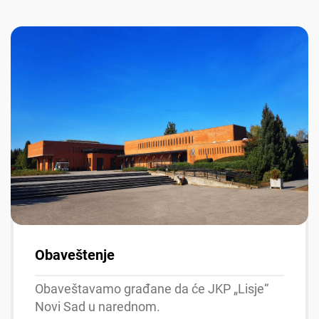
Obaveštenje
Obaveštavamo građane da će JKP „Lisje“
Novi Sad u narednom.