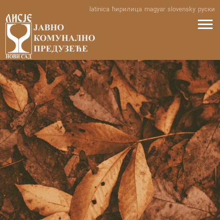
Skip
latinica
ћирилица
magyar
slovensky
руски
to
content