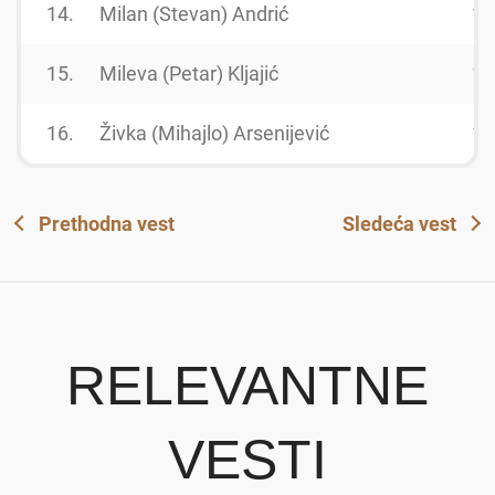
14.
Milan (Stevan) Andrić
19
15.
Mileva (Petar) Kljajić
19
16.
Živka (Mihajlo) Arsenijević
19
Prethodna vest
Sledeća vest
RELEVANTNE
VESTI