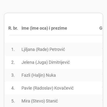
R. br.
Ime (ime oca) i prezime
God
1.
Ljiljana (Rade) Petrović
19
2.
Jelena (Juga) Dimitrijević
19
3.
Fazli (Haljin) Nuka
19
4.
Pavle (Radoslav) Kovačević
19
5.
Mira (Stevo) Stanić
19