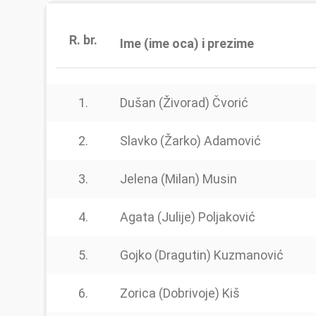
R. br.
Ime (ime oca) i prezime
1.
Dušan (Živorad) Čvorić
2.
Slavko (Žarko) Adamović
3.
Jelena (Milan) Musin
4.
Agata (Julije) Poljaković
5.
Gojko (Dragutin) Kuzmanović
6.
Zorica (Dobrivoje) Kiš