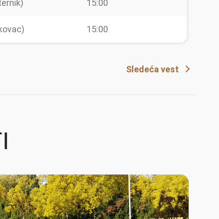
ernik)
15:00
kovac)
15:00
Sledeća vest
I