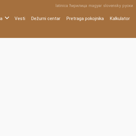
latinica
ћирилица
magyar
slovensky
руски
ma
Vesti
Dežurni centar
Pretraga pokojnika
Kalkulator