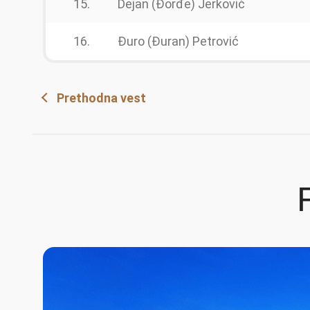
15.
Dejan (Đorđe) Jerković
16.
Đuro (Đuran) Petrović
Prethodna vest