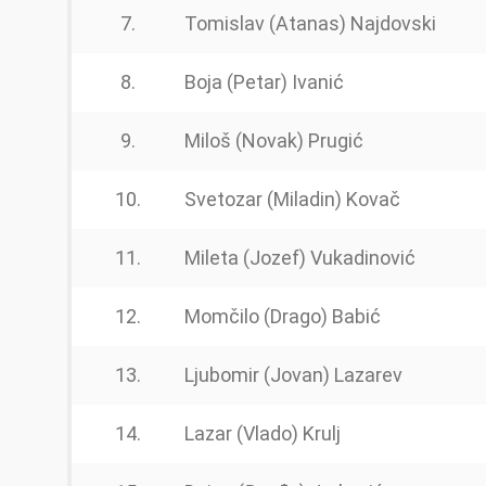
7.
Tomislav (Atanas) Najdovski
8.
Boja (Petar) Ivanić
9.
Miloš (Novak) Prugić
10.
Svetozar (Miladin) Kovač
11.
Mileta (Jozef) Vukadinović
12.
Momčilo (Drago) Babić
13.
Ljubomir (Jovan) Lazarev
14.
Lazar (Vlado) Krulj