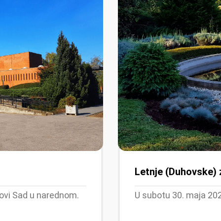
Letnje (Duhovske)
ovi Sad u narednom.
U subotu 30. maja 202