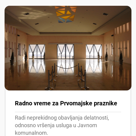
Radno vreme za Prvomajske praznike
Radi neprekidnog obavljanja delatnosti,
odnosno vršenja usluga u Javnom
komunalnom.