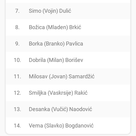
7.
Simo (Vojin) Dulić
1
8.
Božica (Mladen) Brkić
1
9.
Borka (Branko) Pavlica
1
10.
Dobrila (Milan) Borišev
1
11.
Milosav (Jovan) Samardžić
1
12.
Smiljka (Vaskrsije) Rakić
1
13.
Desanka (Vučić) Naodović
1
14.
Vema (Slavko) Bogdanović
1