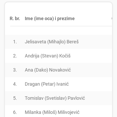
R. br.
Ime (ime oca) i prezime
Go
1.
Jelisaveta (Mihajlo) Bereš
1
2.
Andrija (Stevan) Kočiš
1
3.
Ana (Dako) Novaković
1
4.
Dragan (Petar) Ivanić
1
5.
Tomislav (Svetislav) Pavlović
1
6.
Milanka (Miloš) Milivojević
1