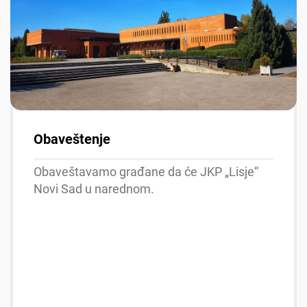
Obaveštenje
Obaveštavamo građane da će JKP „Lisje“
Novi Sad u narednom.