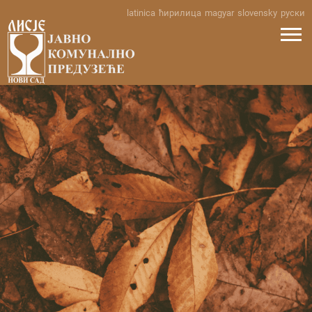
Skip
latinica
ћирилица
magyar
slovensky
руски
to
content