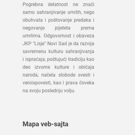
Pogrebna delatnost ne znači
samo sahranjivanje umrlih, nego
obuhvata i poštovanje predaka i
negovanje pijeteta prema
umrlima. Odgovornost i obaveza
JKP "Lisje" Novi Sad je da razvija
savremenu kulturu sahranjivanja
i ispraćaja, poštujući tradiciju kao
deo izvorne kulture i običaja
naroda, načela slobode svesti i
veroispovesti, kao i prava čoveka
na svoju poslednju volju.
Mapa veb-sajta