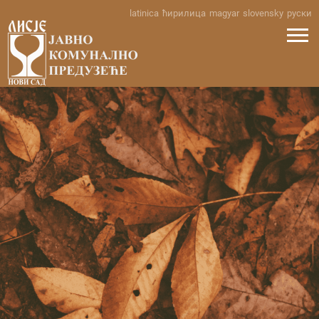
Skip
latinica
ћирилица
magyar
slovensky
руски
to
content