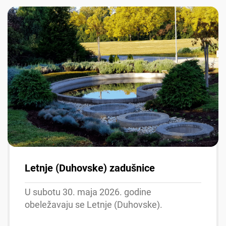
Letnje (Duhovske) zadušnice
U subotu 30. maja 2026. godine
obeležavaju se Letnje (Duhovske).