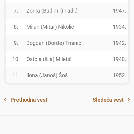
7.
Zorka (Budimir) Tadić
1947.
8.
Milan (Mitar) Nikolić
1934.
9.
Bogdan (Đorđe) Trninić
1942.
10.
Ostoja (Ilija) Miletić
1940.
11.
Ilona (Janoš) Šoš
1952.
Prethodna vest
Sledeća vest