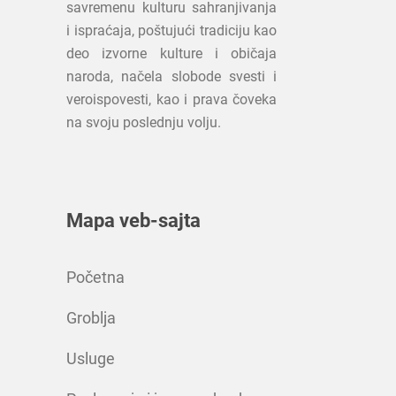
savremenu kulturu sahranjivanja
i ispraćaja, poštujući tradiciju kao
deo izvorne kulture i običaja
naroda, načela slobode svesti i
veroispovesti, kao i prava čoveka
na svoju poslednju volju.
Mapa veb-sajta
Početna
Groblja
Usluge