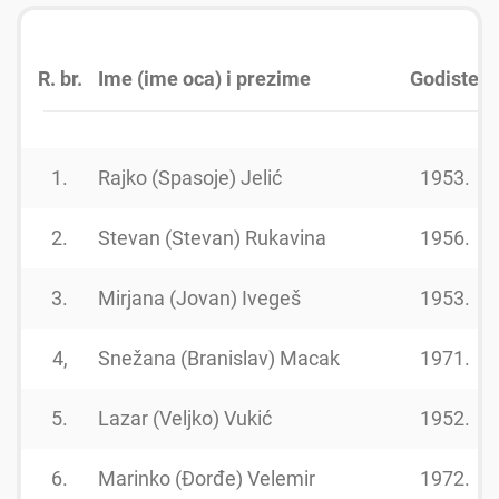
R. br.
Ime (ime oca) i prezime
Godiste
1.
Rajko (Spasoje) Jelić
1953.
2.
Stevan (Stevan) Rukavina
1956.
3.
Mirjana (Jovan) Ivegeš
1953.
4,
Snežana (Branislav) Macak
1971.
5.
Lazar (Veljko) Vukić
1952.
6.
Marinko (Đorđe) Velemir
1972.