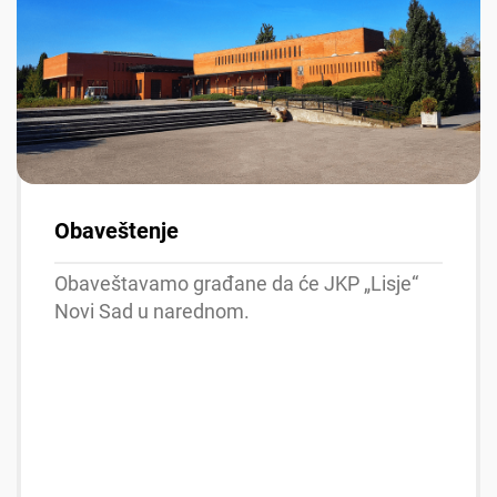
Obaveštenje
Obaveštavamo građane da će JKP „Lisje“
Novi Sad u narednom.