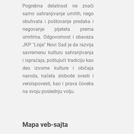
Pogrebna delatnost ne znači
samo sahranjivanje umrlih, nego
obuhvata i poštovanje predaka i
negovanje pijeteta prema
umrlima. Odgovornost i obaveza
JKP "Lisje" Novi Sad je da razvija
savremenu kulturu sahranjivanja
i ispraćaja, poštujući tradiciju kao
deo izvorne kulture i običaja
naroda, načela slobode svesti i
veroispovesti, kao i prava čoveka
na svoju poslednju volju.
Mapa veb-sajta