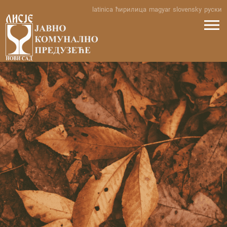
Skip
latinica
ћирилица
magyar
slovensky
руски
to
content