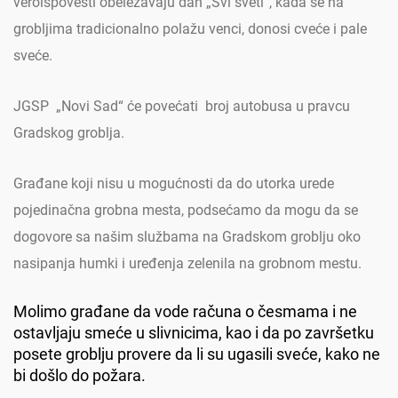
veroispovesti obeležavaju dan „Svi sveti“, kada se na
grobljima tradicionalno polažu venci, donosi cveće i pale
sveće.
JGSP „Novi Sad“ će povećati broj autobusa u pravcu
Gradskog groblja.
Građane koji nisu u mogućnosti da do utorka urede
pojedinačna grobna mesta, podsećamo da mogu da se
dogovore sa našim službama na Gradskom groblju oko
nasipanja humki i uređenja zelenila na grobnom mestu.
Molimo građane da vode računa o česmama i ne
ostavljaju smeće u slivnicima, kao i da po završetku
posete groblju provere da li su ugasili sveće, kako ne
bi došlo do požara.