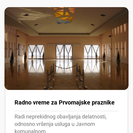
Radno vreme za Prvomajske praznike
Radi neprekidnog obavljanja delatnosti,
odnosno vršenja usluga u Javnom
komunalnom.