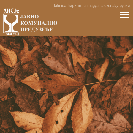
Skip
latinica
ћирилица
magyar
slovensky
руски
to
content