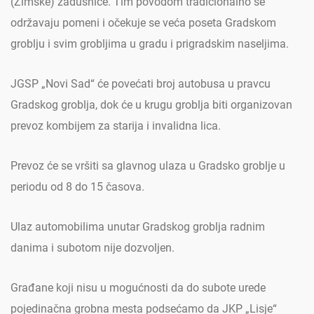
(Zimske) zadušnice. Tim povodom tradicionalno se
održavaju pomeni i očekuje se veća poseta Gradskom
groblju i svim grobljima u gradu i prigradskim naseljima.
JGSP „Novi Sad“ će povećati broj autobusa u pravcu
Gradskog groblja, dok će u krugu groblja biti organizovan
prevoz kombijem za starija i invalidna lica.
Prevoz će se vršiti sa glavnog ulaza u Gradsko groblje u
periodu od 8 do 15 časova.
Ulaz automobilima unutar Gradskog groblja radnim
danima i subotom nije dozvoljen.
Građane koji nisu u mogućnosti da do subote urede
pojedinačna grobna mesta podsećamo da JKP „Lisje“