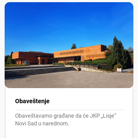
Obaveštenje
Obaveštavamo građane da će JKP „Lisje“
Novi Sad u narednom.