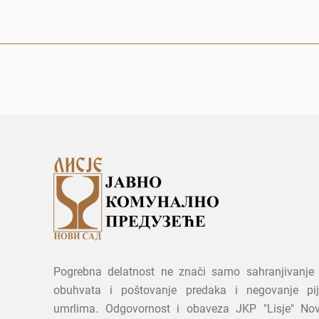
Pogrebna delatnost ne znači samo sahranjivanje 
obuhvata i poštovanje predaka i negovanje pi
umrlima. Odgovornost i obaveza JKP "Lisje" No