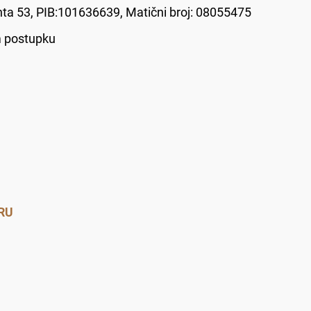
onta 53, PIB:101636639, Matični broj: 08055475
m postupku
RU