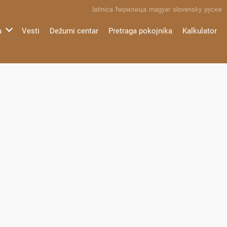
latinica
ћирилица
magyar
slovensky
руски
a
Vesti
Dežurni centar
Pretraga pokojnika
Kalkulator