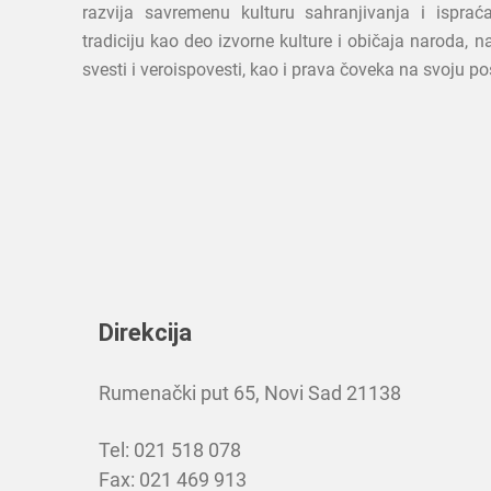
razvija savremenu kulturu sahranjivanja i ispraća
tradiciju kao deo izvorne kulture i običaja naroda, 
svesti i veroispovesti, kao i prava čoveka na svoju po
Direkcija
Rumenački put 65, Novi Sad 21138
Tel: 021 518 078
Fax: 021 469 913