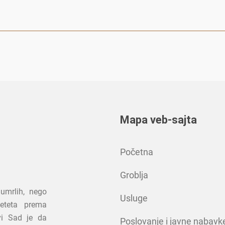
Mapa veb-sajta
Početna
Groblja
umrlih, nego
Usluge
jeteta prema
vi Sad je da
Poslovanje i javne nabavk