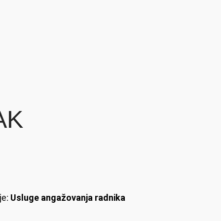
AK
je:
Usluge angažovanja radnika