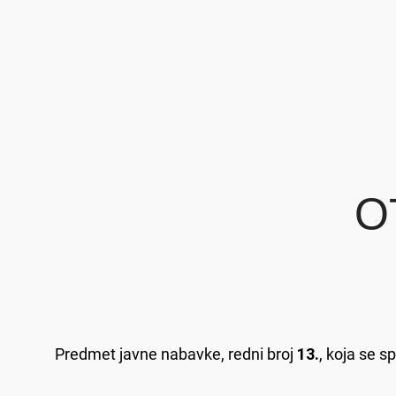
O
Predmet javne nabavke, redni broj
13.
, koja se 