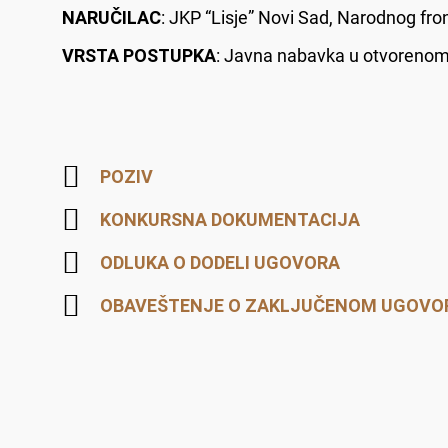
NARUČILAC
: JKP “Lisje” Novi Sad, Narodnog fr
VRSTA POSTUPKA
: Javna nabavka u otvoreno
POZIV
KONKURSNA DOKUMENTACIJA
ODLUKA O DODELI UGOVORA
OBAVEŠTENJE O ZAKLJUČENOM UGOVO