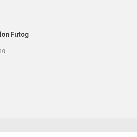
alon Futog
410