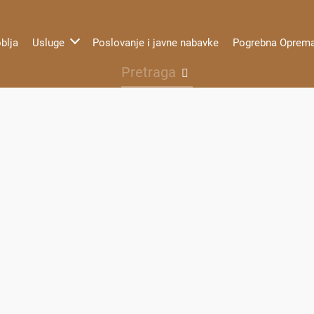
blja
Usluge
Poslovanje i javne nabavke
Pogrebna Oprem