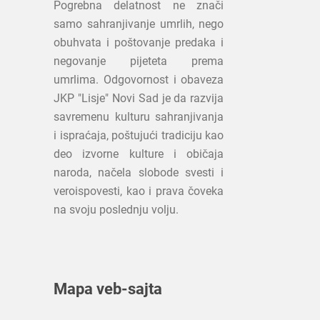
Pogrebna delatnost ne znači
samo sahranjivanje umrlih, nego
obuhvata i poštovanje predaka i
negovanje pijeteta prema
umrlima. Odgovornost i obaveza
JKP "Lisje" Novi Sad je da razvija
savremenu kulturu sahranjivanja
i ispraćaja, poštujući tradiciju kao
deo izvorne kulture i običaja
naroda, načela slobode svesti i
veroispovesti, kao i prava čoveka
na svoju poslednju volju.
Mapa veb-sajta