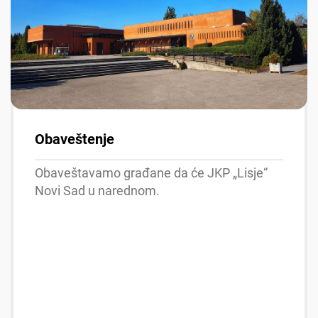
Obaveštenje
Obaveštavamo građane da će JKP „Lisje“
Novi Sad u narednom.