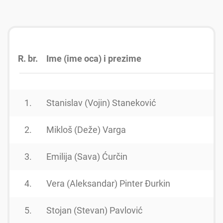
R. br.
Ime (ime oca) i prezime
G
1.
Stanislav (Vojin) Staneković
2.
Mikloš (Deže) Varga
3.
Emilija (Sava) Ćurčin
4.
Vera (Aleksandar) Pinter Đurkin
5.
Stojan (Stevan) Pavlović