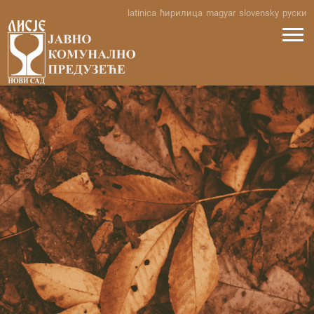
Skip
latinica
ћирилица
magyar
slovensky
руски
to
content