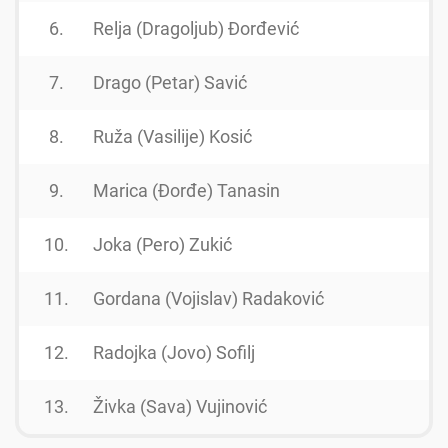
6.
Relja (Dragoljub) Đorđević
7.
Drago (Petar) Savić
8.
Ruža (Vasilije) Kosić
9.
Marica (Đorđe) Tanasin
10.
Joka (Pero) Zukić
11.
Gordana (Vojislav) Radaković
12.
Radojka (Jovo) Sofilj
13.
Živka (Sava) Vujinović