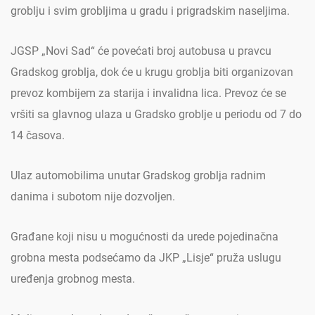
groblju i svim grobljima u gradu i prigradskim naseljima.
JGSP „Novi Sad“ će povećati broj autobusa u pravcu
Gradskog groblja, dok će u krugu groblja biti organizovan
prevoz kombijem za starija i invalidna lica. Prevoz će se
vršiti sa glavnog ulaza u Gradsko groblje u periodu od 7 do
14 časova.
Ulaz automobilima unutar Gradskog groblja radnim
danima i subotom nije dozvoljen.
Građane koji nisu u mogućnosti da urede pojedinačna
grobna mesta podsećamo da JKP „Lisje“ pruža uslugu
uređenja grobnog mesta.