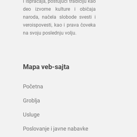
i ispraćaja, poštujući tradiciju kao
deo izvorne kulture i običaja
naroda, načela slobode svesti i
veroispovesti, kao i prava čoveka
na svoju poslednju volju.
Mapa veb-sajta
Početna
Groblja
Usluge
Poslovanje i javne nabavke