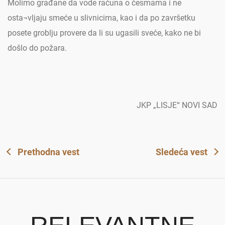
Molimo građane da vode računa o česmama i ne
osta¬vljaju smeće u slivnicima, kao i da po završetku
posete groblju provere da li su ugasili sveće, kako ne bi
došlo do požara.
JKP „LISJE“ NOVI SAD
Prethodna vest
Sledeća vest