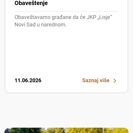
Obaveštenje
Obaveštavamo građane da će JKP „Lisje“
Novi Sad u narednom.
11.06.2026
Saznaj više