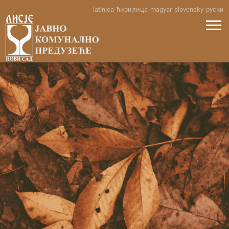
Skip
latinica
ћирилица
magyar
slovensky
руски
to
content