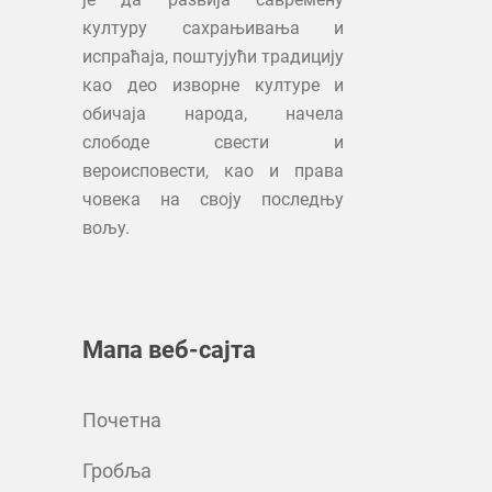
културу сахрањивања и
испраћаја, поштујући традицију
као део изворне културе и
обичаја народа, начела
слободе свести и
вероисповести, као и права
човека на своју последњу
вољу.
Мапа веб-сајта
Почетна
Гробља