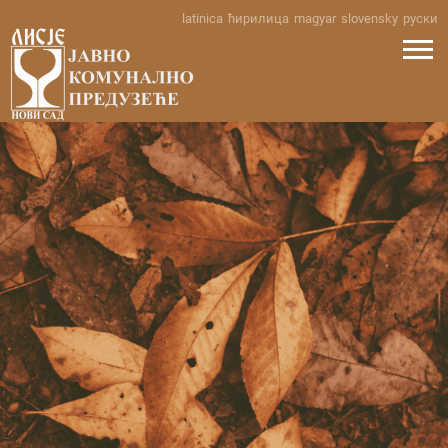
Skip
latinica
ћирилица
magyar
slovensky
руски
to
content