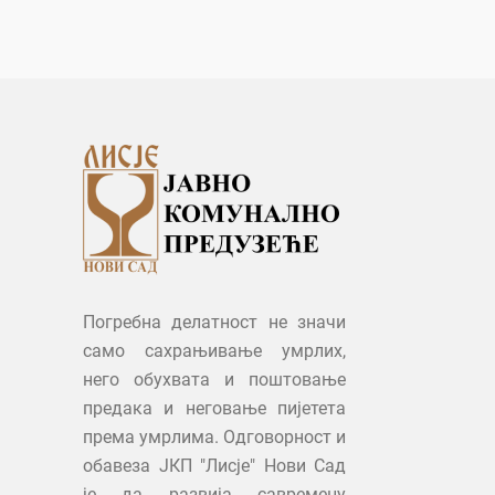
Погребна делатност не значи
само сахрањивање умрлих,
него обухвата и поштовање
предака и неговање пијетета
према умрлима. Одговорност и
обавеза ЈКП "Лисје" Нови Сад
је да развија савремену