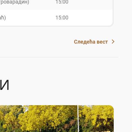
троварадин)
15:00
аћ)
15:00
Следећа вест
ТИ