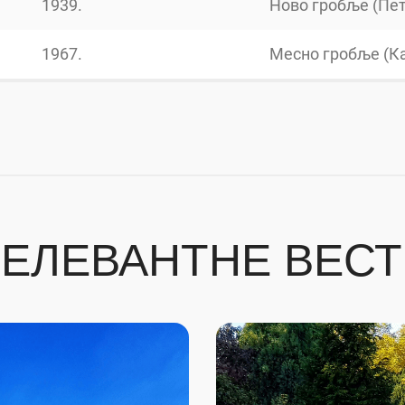
1939.
Ново гробље (Пе
1967.
Месно гробље (К
ЕЛЕВАНТНЕ ВЕС