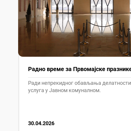
Радно време за Првомајске празник
Ради непрекидног обављања делатности
услуга у Јавном комуналном.
30.04.2026