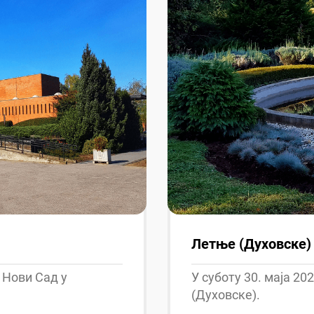
Летње (Духовске)
 Нови Сад у
У суботу 30. маја 2
(Духовске).