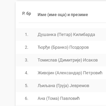
Р. бр
Име (име оца) и презиме
1.
Душанка (Петар) Килибарда
2.
Ђорђе (Бранко) Псодоров
3.
Томислав (Димитрије) Исаков
4.
Живојин (Александар) Петровић
5.
Љиљана (Груја) Јевремов
6.
Ана (Тома) Павловић