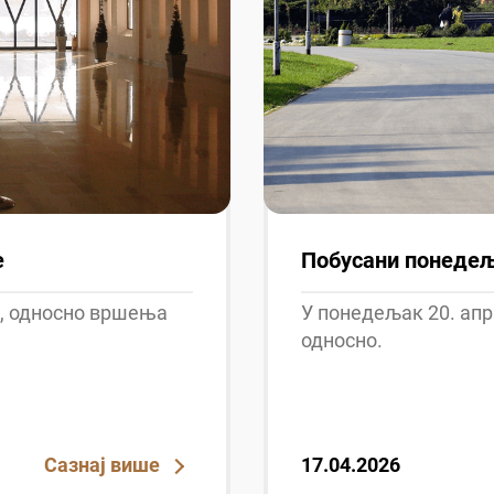
е
Побусани понеде
, односно вршења
У понедељак 20. апр
односно.
Сазнај више
17.04.2026