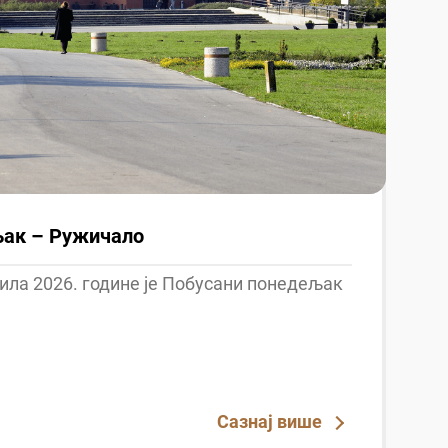
љак – Ружичало
ила 2026. године је Побусани понедељак
Сазнај више