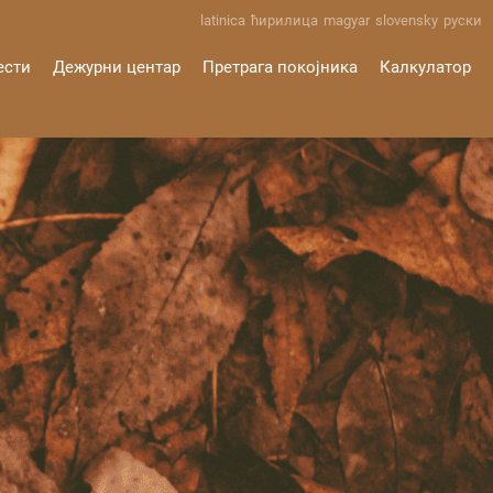
latinica
ћирилица
magyar
slovensky
руски
ести
Дежурни центар
Претрага покојника
Калкулатор