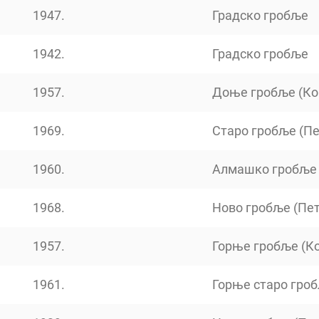
1947.
Градско гробље
1942.
Градско гробље
1957.
Доње гробље (Ко
1969.
Старо гробље (П
1960.
Алмашко гробље
1968.
Ново гробље (Пе
1957.
Горње гробље (К
1961.
Горње старо гроб