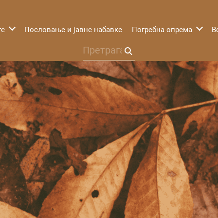
гe
Пословање и јавне набавке
Погребна опрема
В