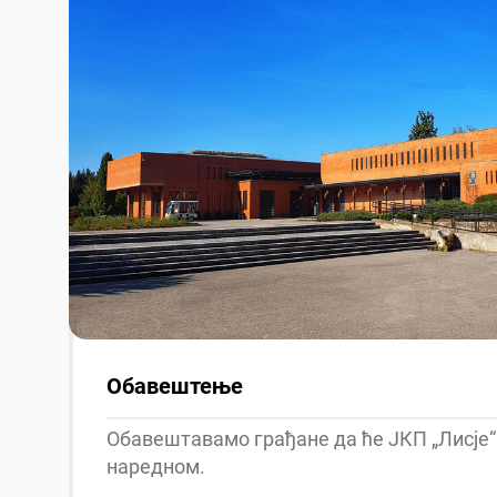
Обавештење
Обавештавамо грађане да ће ЈКП „Лисје“
наредном.