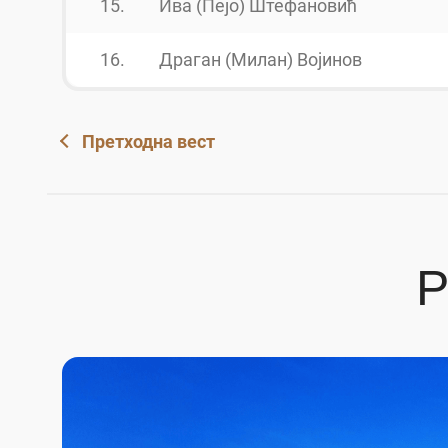
15.
Ива (Пејо) Штефановић
16.
Драган (Милан) Војинов
Претходна вест
Р