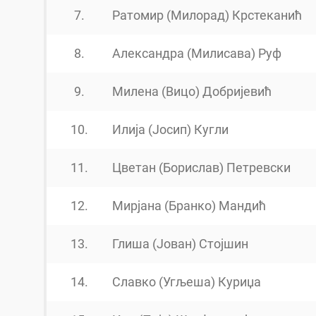
7.
Ратомир (Милорад) Крстеканић
8.
Александра (Милисава) Руф
9.
Милена (Вицо) Добријевић
10.
Илија (Јосип) Кугли
11.
Цветан (Борислав) Петревски
12.
Мирјана (Бранко) Мандић
13.
Глиша (Јован) Стојшин
14.
Славко (Угљеша) Куриџа