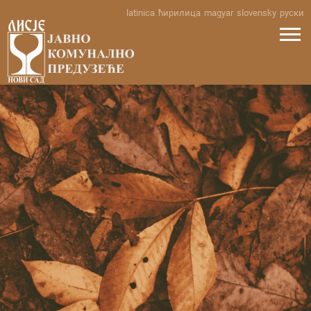
Skip
latinica
ћирилица
magyar
slovensky
руски
to
content