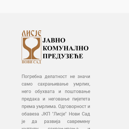
Погребна делатност не значи
само сахрањивање умрлих,
него обухвата и поштовање
предака и неговање пијетета
према умрлима. Одговорност и
обавеза ЈКП "Лисје" Нови Сад
је да развија савремену
културу сахрањивања и