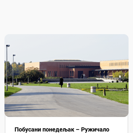
Побусани понедељак – Ружичало