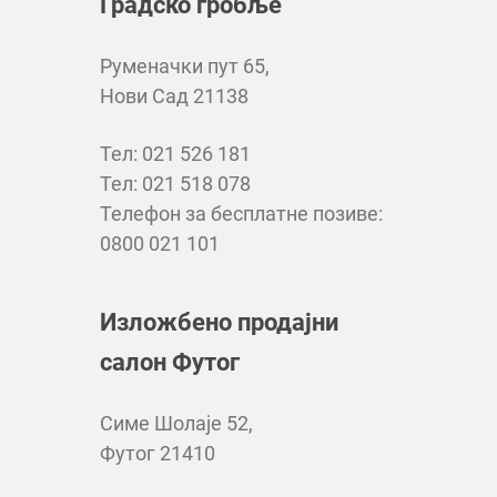
Градско гробље
Руменачки пут 65,
Нови Сад 21138
Тел: 021 526 181
Тел: 021 518 078
Телефон за бесплатне позиве:
0800 021 101
Изложбено продајни
салон Футог
Симе Шолаје 52,
Футог 21410