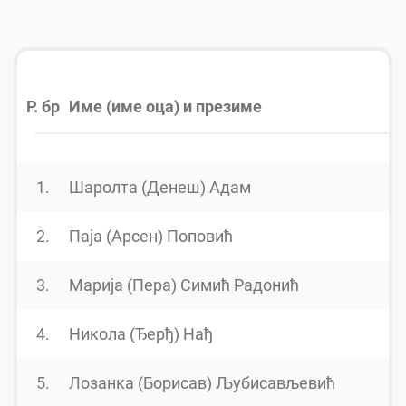
Р. бр
Име (име оца) и презиме
1.
Шаролта (Денеш) Адам
2.
Паја (Арсен) Поповић
3.
Марија (Пера) Симић Радонић
4.
Никола (Ђерђ) Нађ
5.
Лозанка (Борисав) Љубисављевић