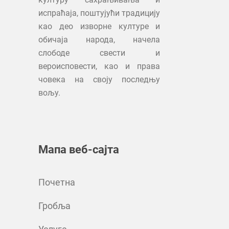
испраћаја, поштујући традицију
као део изворне културе и
обичаја народа, начела
слободе свести и
вероисповести, као и права
човека на своју последњу
вољу.
Мапа веб-сајта
Почетна
Гробља