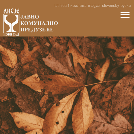
Skip
latinica
ћирилица
magyar
slovensky
руски
to
content