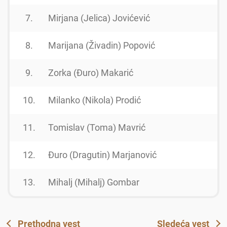
7.
Mirjana (Jelica) Jovićević
1
8.
Marijana (Živadin) Popović
1
9.
Zorka (Đuro) Makarić
1
10.
Milanko (Nikola) Prodić
1
11.
Tomislav (Toma) Mavrić
1
12.
Đuro (Dragutin) Marjanović
1
13.
Mihalj (Mihalj) Gombar
1
Prethodna vest
Sledeća vest