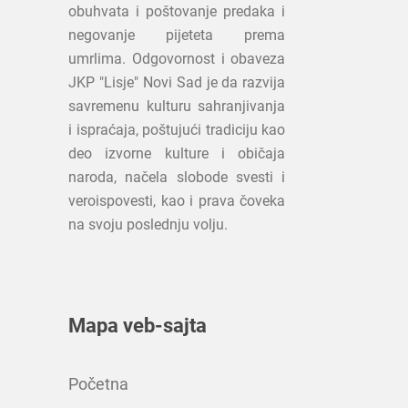
obuhvata i poštovanje predaka i
negovanje pijeteta prema
umrlima. Odgovornost i obaveza
JKP "Lisje" Novi Sad je da razvija
savremenu kulturu sahranjivanja
i ispraćaja, poštujući tradiciju kao
deo izvorne kulture i običaja
naroda, načela slobode svesti i
veroispovesti, kao i prava čoveka
na svoju poslednju volju.
Mapa veb-sajta
Početna