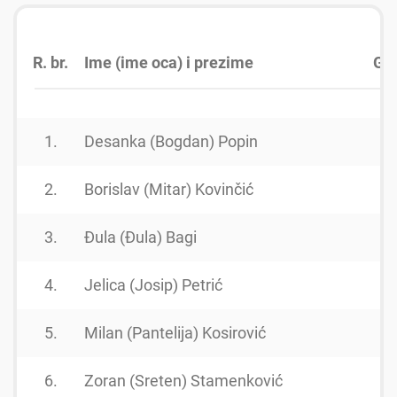
R. br.
Ime (ime oca) i prezime
God
1.
Desanka (Bogdan) Popin
1
2.
Borislav (Mitar) Kovinčić
1
3.
Đula (Đula) Bagi
1
4.
Jelica (Josip) Petrić
1
5.
Milan (Pantelija) Kosirović
1
6.
Zoran (Sreten) Stamenković
1