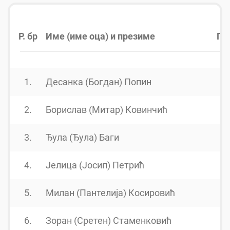
Р. бр
Име (име оца) и презиме
Го
1.
Десанка (Богдан) Попин
1
2.
Борислав (Митар) Ковинчић
1
3.
Ђула (Ђула) Баги
1
4.
Јелица (Јосип) Петрић
1
5.
Милан (Пантелија) Косировић
1
6.
Зоран (Сретен) Стаменковић
1