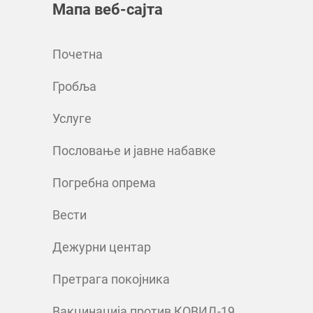
Мапа веб-сајта
Почетна
Гробља
Услуге
Пословање и јавне набавке
Погребна опрема
Вести
Дежурни центар
Претрага покојника
Вакцинација против КОВИД-19