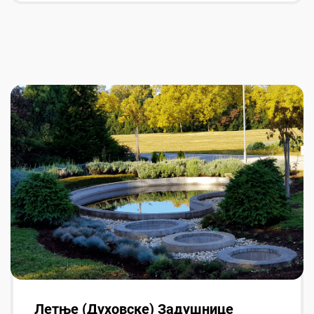
Летње (Духовске) Задушнице