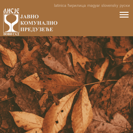
Skip
latinica
ћирилица
magyar
slovensky
руски
to
content