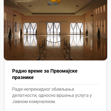
Радно време за Првомајске
празнике
Ради непрекидног обављања
делатности, односно вршења услуга у
Јавном комуналном.