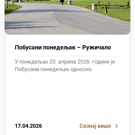
Побусани понедељак – Ружичало
У понедељак 20. априла 2026. године је
Побусани понедељак односно.
17.04.2026
Сазнај више