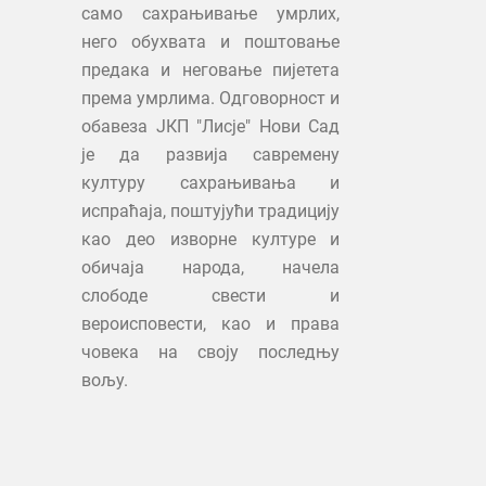
само сахрањивање умрлих,
него обухвата и поштовање
предака и неговање пијетета
према умрлима. Одговорност и
обавеза ЈКП "Лисје" Нови Сад
је да развија савремену
културу сахрањивања и
испраћаја, поштујући традицију
као део изворне културе и
обичаја народа, начела
слободе свести и
вероисповести, као и права
човека на своју последњу
вољу.