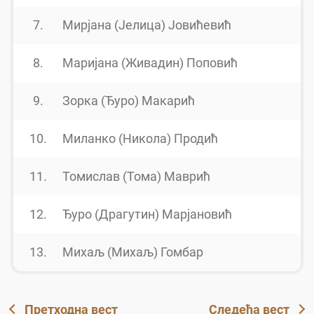
7.
Мирјана (Јелица) Јовићевић
1
8.
Маријана (Живадин) Поповић
1
9.
Зорка (Ђуро) Макарић
1
10.
Миланко (Никола) Продић
1
11.
Томислав (Тома) Маврић
1
12.
Ђуро (Драгутин) Марјановић
1
13.
Михаљ (Михаљ) Гомбар
1
Претходна вест
Следећа вест