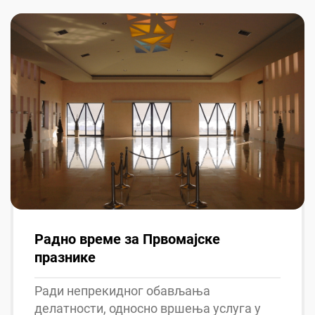
Радно време за Првомајске
празнике
Ради непрекидног обављања
делатности, односно вршења услуга у