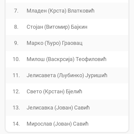
7.
Младен (Крста) Влатковић
8.
Стојан (Витомир) Бајкин
9.
Марко (Ђуро) Граовац
10.
Милош (Васкрсија) Теофиловић
11.
Јелисавета (Љубинко) Јуришић
12.
Свето (Крстан) Бјелић
13.
Јелисавка (Јован) Савић
14.
Мирослав (Јован) Савић