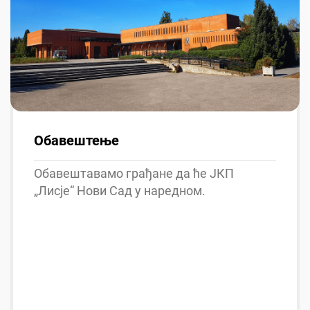
Обавештење
Обавештавамо грађане да ће ЈКП
„Лисје“ Нови Сад у наредном.