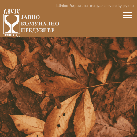
Skip
latinica
ћирилица
magyar
slovensky
руски
to
content