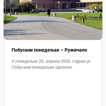
Побусани понедељак – Ружичало
У понедељак 20. априла 2026. године је
Побусани понедељак односно.