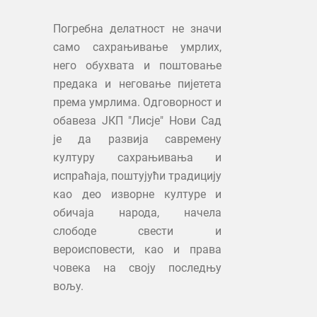
Погребна делатност не значи
само сахрањивање умрлих,
него обухвата и поштовање
предака и неговање пијетета
према умрлима. Одговорност и
обавеза ЈКП "Лисје" Нови Сад
је да развија савремену
културу сахрањивања и
испраћаја, поштујући традицију
као део изворне културе и
обичаја народа, начела
слободе свести и
вероисповести, као и права
човека на своју последњу
вољу.