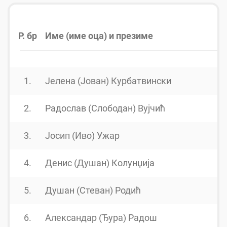
Р. бр
Име (име оца) и презиме
1.
Јелена (Јован) Курбатвински
2.
Радослав (Слободан) Вујчић
3.
Јосип (Иво) Ужар
4.
Денис (Душан) Колунџија
5.
Душан (Стеван) Родић
6.
Александар (Ђура) Радош