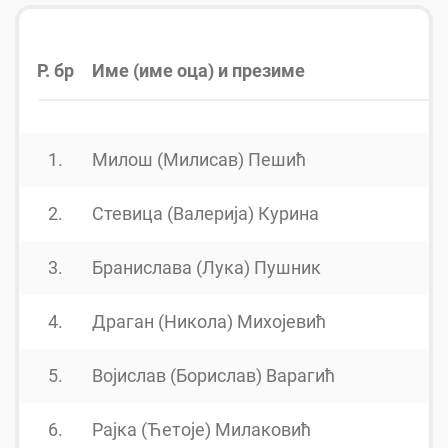
Р. бр
Име (име оца) и презиме
Г
1.
Милош (Милисав) Пешић
2.
Стевица (Валерија) Курина
3.
Бранислава (Лука) Пушник
4.
Драган (Никола) Михојевић
5.
Војислав (Борислав) Варагић
6.
Рајка (Ћетоје) Милаковић