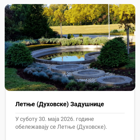
Летње (Духовске) Задушнице
У суботу 30. маја 2026. године
обележавају се Летње (Духовске).