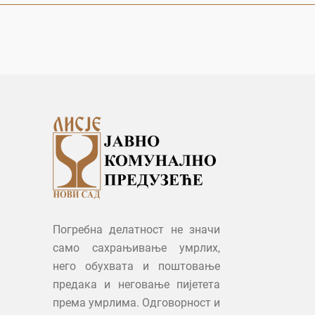
Погребна делатност не значи
само сахрањивање умрлих,
него обухвата и поштовање
предака и неговање пијетета
према умрлима. Одговорност и