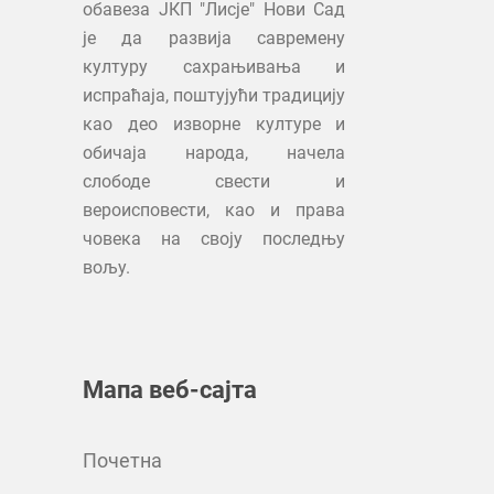
обавеза ЈКП "Лисје" Нови Сад
је да развија савремену
културу сахрањивања и
испраћаја, поштујући традицију
као део изворне културе и
обичаја народа, начела
слободе свести и
вероисповести, као и права
човека на своју последњу
вољу.
Мапа веб-сајта
Почетна