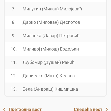
7.
Милутин (Милан) Милојевић
8.
Дарко (Милован) Деспотов
9.
Миланка (Лазар) Петровић
10.
Миливој (Милош) Ердељан
11.
Љубомир (Душан) Ракић
12.
Даниелко (Мато) Келава
13.
Бела (Андраш) Кишмишка
Претходна вест
Следећа вест