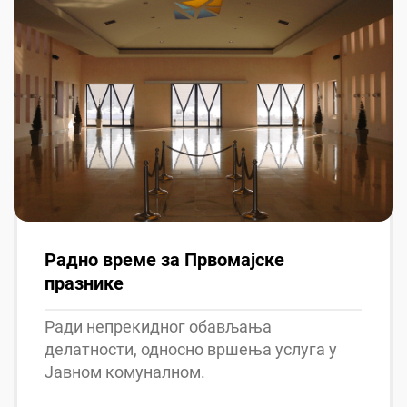
Радно време за Првомајске
празнике
Ради непрекидног обављања
делатности, односно вршења услуга у
Јавном комуналном.