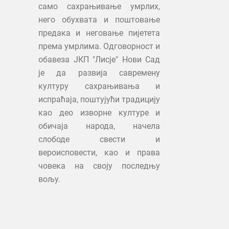
само сахрањивање умрлих,
него обухвата и поштовање
предака и неговање пијетета
према умрлима. Одговорност и
обавеза ЈКП "Лисје" Нови Сад
је да развија савремену
културу сахрањивања и
испраћаја, поштујући традицију
као део изворне културе и
обичаја народа, начела
слободе свести и
вероисповести, као и права
човека на своју последњу
вољу.