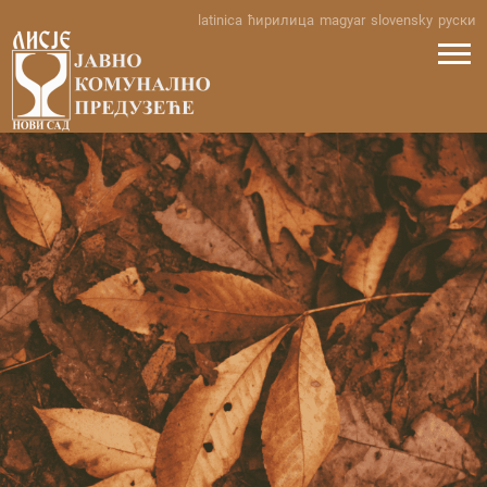
Skip
latinica
ћирилица
magyar
slovensky
руски
to
content