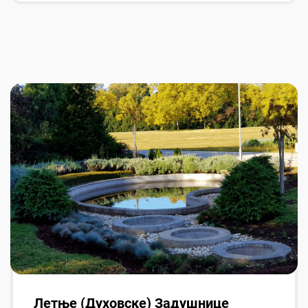
Летње (Духовске) Задушнице