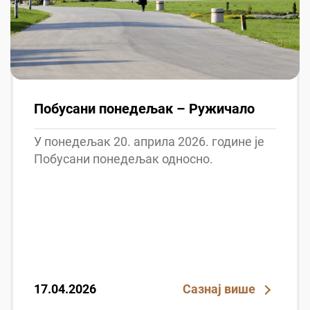
Побусани понедељак – Ружичало
У понедељак 20. априла 2026. године је
Побусани понедељак односно.
17.04.2026
Сазнај више