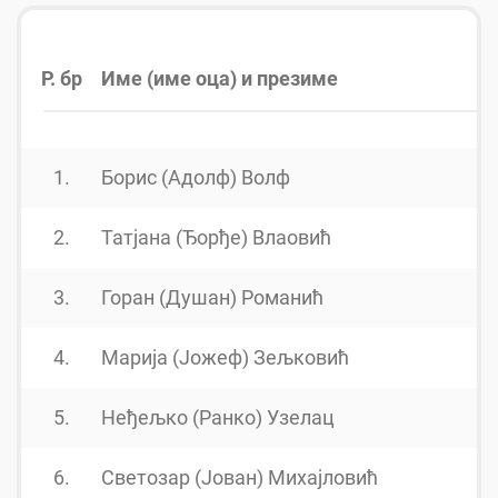
Р. бр
Име (име оца) и презиме
Г
1.
Борис (Адолф) Волф
2.
Татјана (Ђорђе) Влаовић
3.
Горан (Душан) Романић
4.
Марија (Јожеф) Зељковић
5.
Неђељко (Ранко) Узелац
6.
Светозар (Јован) Михајловић