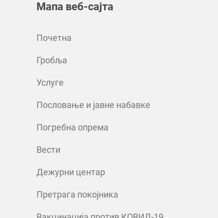
Мапа веб-сајта
Почетна
Гробља
Услуге
Пословање и јавне набавке
Погребна опрема
Вести
Дежурни центар
Претрага покојника
Вакцинација против КОВИД-19