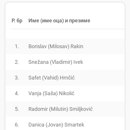
Р. бр
Име (име оца) и презиме
Г
1.
Borislav (Milosav) Rakin
2.
Snežana (Vladimir) Ivek
3.
Safet (Vahid) Hrnčić
4.
Vanja (Saša) Nikolić
5.
Radomir (Milutin) Smiljković
6.
Danica (Jovan) Smartek