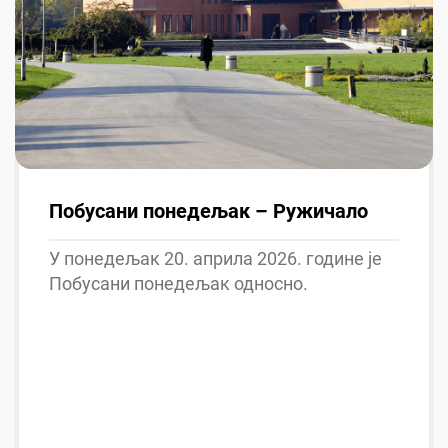
Побусани понедељак – Ружичало
У понедељак 20. априла 2026. године је
Побусани понедељак односно.