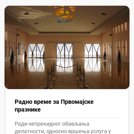
Радно време за Првомајске
празнике
Ради непрекидног обављања
делатности, односно вршења услуга у