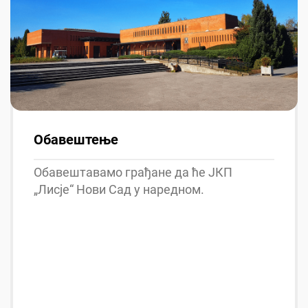
Обавештење
Обавештавамо грађане да ће ЈКП
„Лисје“ Нови Сад у наредном.