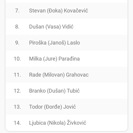
7.
Stevan (Đoka) Kovačević
8.
Dušan (Vasa) Vidić
9.
Piroška (Janoš) Laslo
10.
Milka (Jure) Parađina
11.
Rade (Milovan) Grahovac
12.
Branko (Dušan) Tubić
13.
Todor (Đorđe) Jović
14.
Ljubica (Nikola) Živković