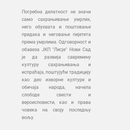
Погребна делатност не значи
само сахрањивање умрлих,
него обухвата и поштовање
предака и неговање пијетета
према умрлима. Одговорност и
обавеза ЈКП "Лисје" Нови Сад
је да развија савремену
културу сахрањивања и
испраћаја, поштујући традицију
као део изворне културе и
обичаја народа, начела
слободе свести и
вероисповести, као и права
човека на своју последњу
вољу.