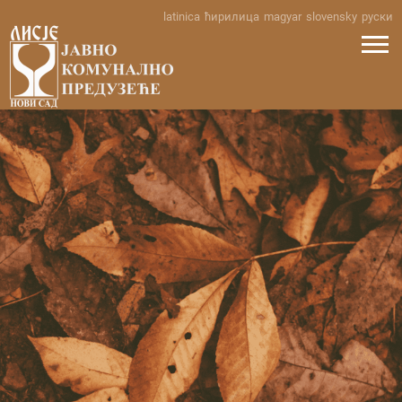
Skip
latinica
ћирилица
magyar
slovensky
руски
to
content