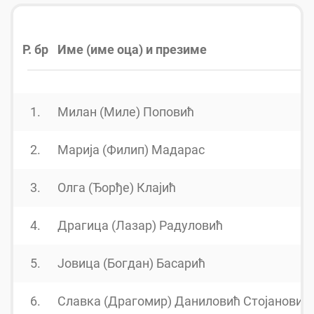
Р. бр
Име (име оца) и презиме
1.
Милан (Миле) Поповић
2.
Марија (Филип) Мадарас
3.
Олга (Ђорђе) Клајић
4.
Драгица (Лазар) Радуловић
5.
Јовица (Богдан) Басарић
6.
Славка (Драгомир) Даниловић Стојановић