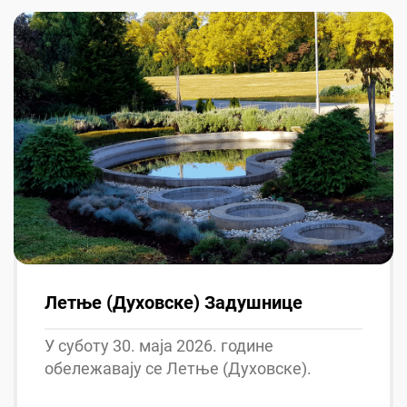
Летње (Духовске) Задушнице
У суботу 30. маја 2026. године
обележавају се Летње (Духовске).