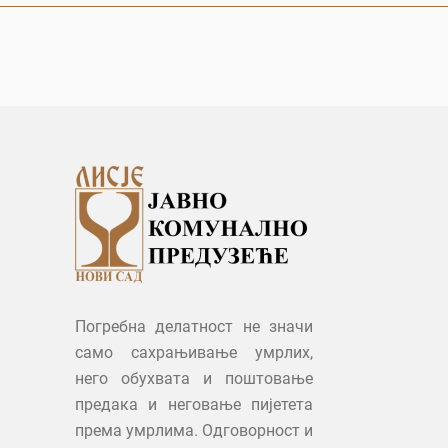
Погребна делатност не значи
само сахрањивање умрлих,
него обухвата и поштовање
предака и неговање пијетета
према умрлима. Одговорност и