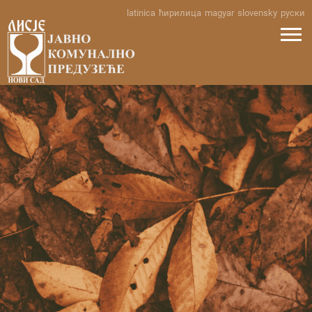
Skip
latinica
ћирилица
magyar
slovensky
руски
to
content