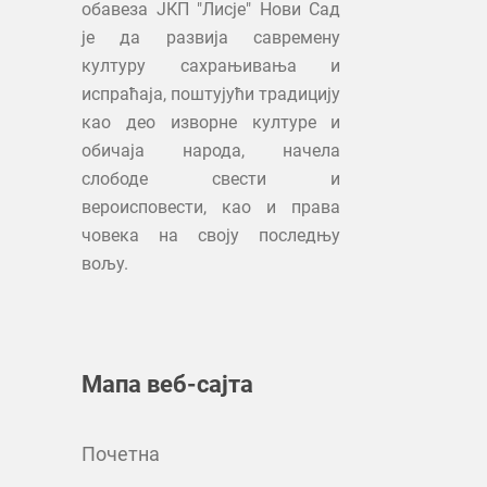
обавеза ЈКП "Лисје" Нови Сад
је да развија савремену
културу сахрањивања и
испраћаја, поштујући традицију
као део изворне културе и
обичаја народа, начела
слободе свести и
вероисповести, као и права
човека на своју последњу
вољу.
Мапа веб-сајта
Почетна