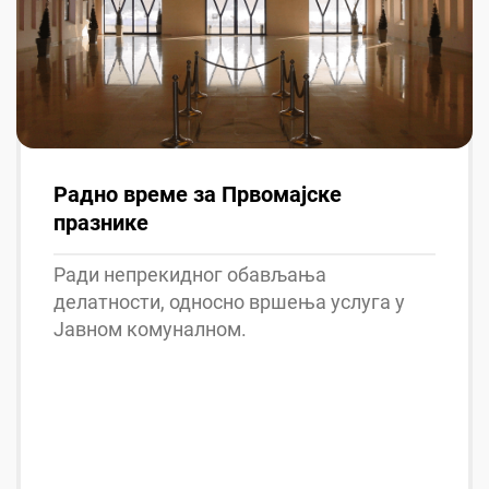
Радно време за Првомајске
празнике
Ради непрекидног обављања
делатности, односно вршења услуга у
Јавном комуналном.