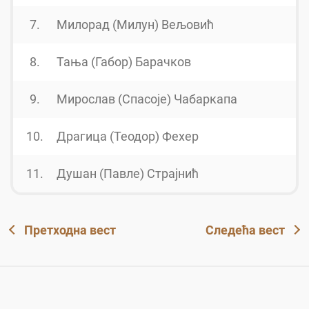
7.
Милорад (Милун) Вељовић
8.
Тања (Габор) Барачков
9.
Мирослав (Спасоје) Чабаркапа
10.
Драгица (Теодор) Фехер
11.
Душан (Павле) Страјнић
Претходна вест
Следећа вест